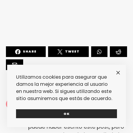
SHARE
TWEET
Utilizamos cookies para asegurar que
damos la mejor experiencia al usuario
en nuestra web. Si sigues utilizando este
sitio asumiremos que estás de acuerdo.
Redacción
La redacción de fantasticmag.es al
OK
completo... Cualquiera de nosotros
puede haber escrito este post, pero