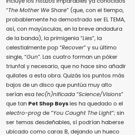
incluye los
hitazos
imparables ya conocidos
“
The Mother We Share
” (que, con el tiempo,
probablemente ha demostrado ser EL TEMA,
así, con mayúsculas, en la breve andadura
de la banda), la primigenia “
Lies
”, la
celestialmente pop “
Recover
” y su último
single, “
Gun
”. Las cuatro forman un póker
triunfal y necesario, que no hace sino añadir
quilates a esta obra. Quizás los puntos más
bajos de un disco que puntúa muy alto
serían esa
tec(h)nificada
“
Science/Visions
”
que tan
Pet Shop Boys
les ha quedado o el
electro-prog
de “
You Caught The Light
”; sin
ser temas desdeñables, sí podrían haberse
ubicado como caras B, dejando un hueco