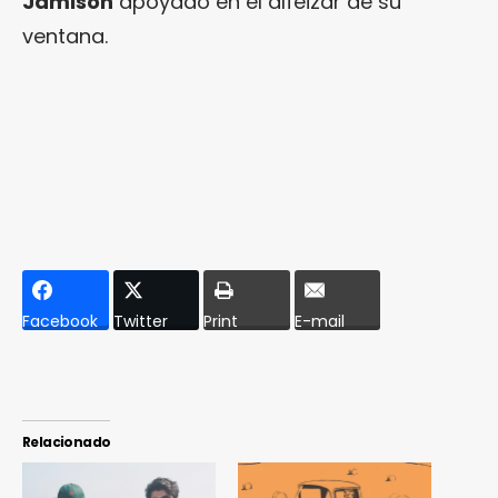
Jamison
apoyado en el alféizar de su
ventana.
Facebook
Twitter
Print
E-mail
Relacionado