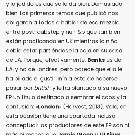
y lo jodido es que se le da bien. Demasiado
bien. Los primeros temas que publicó nos
obligaron a todos a hablar de esa mezcla
entre post-dubstep y nu-r&b que tan bien
están practicando en UK mientras la niña
debía estar partiéndose la caja en su casa
de L.A. Porque, efectivamente,
Banks
es de
L.A. y no de Londres, pero parece que ella le
ha pillado el gustirrinín a esto de hacerse
pasar por
british
y le ha plantado a su nuevo
EP un título destinado a sembrar el caos y la
confusión: «
London
» (Harvest, 2013). Vale, en
esta ocasión tiene una coartada incluso
conceptual: los productores de este EP son ni
más ni menos que
Jamie Woon
y
Lil Silva
,