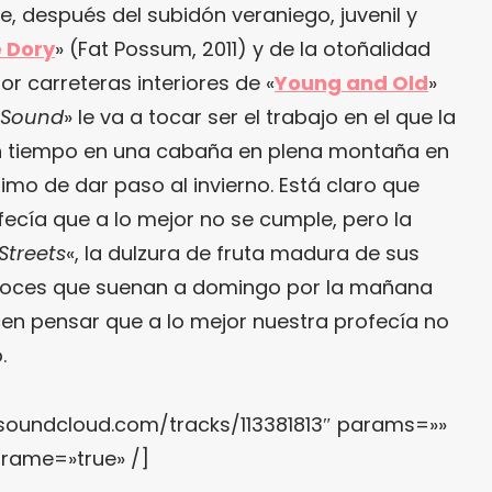
, después del subidón veraniego, juvenil y
 Dory
» (Fat Possum, 2011) y de la otoñalidad
r carreteras interiores de «
Young and Old
»
 Sound
» le va a tocar ser el trabajo en el que la
un tiempo en una cabaña en plena montaña en
simo de dar paso al invierno. Está claro que
ecía que a lo mejor no se cumple, pero la
Streets
«, la dulzura de fruta madura de sus
 voces que suenan a domingo por la mañana
cen pensar que a lo mejor nuestra profecía no
.
.soundcloud.com/tracks/113381813″ params=»»
frame=»true» /]