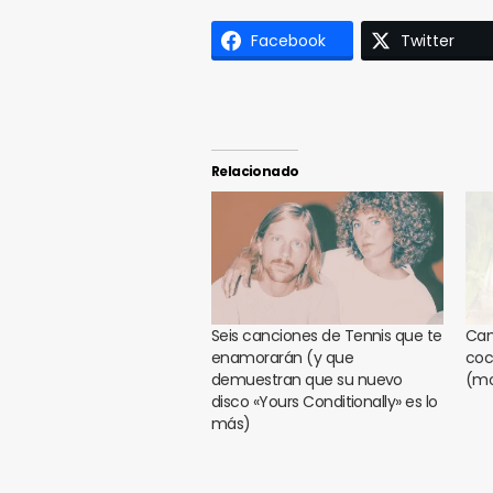
Facebook
Twitter
Relacionado
Seis canciones de Tennis que te
Can
enamorarán (y que
coc
demuestran que su nuevo
(mo
disco «Yours Conditionally» es lo
más)