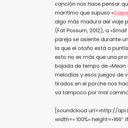
canción nos hace pensar que
marítimo que supuso «
Cape
algo más madura del viaje po
(Fat Possum, 2012), a «
Small
pareja se asiente durante 
la que el otoño está a puntí
esto no es más que una prof
bajada de tempo de «
Mean 
melodías y esos juegos de
tirados en el porche nos ha
va tampoco por mal camino
[soundcloud url=»http://api
width=» 100%» height=»166″ i