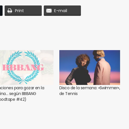
Print
E-mail
ciones para gozar en la
Disco de la semana: «Swimmer»,
ina… según BBBANG
de Tennis
odtape #42)