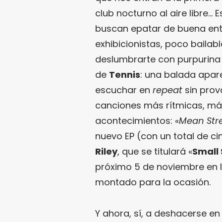
club nocturno al aire libre… 
buscan epatar de buena ent
exhibicionistas, poco baila
deslumbrarte con purpurina 
de
Tennis
: una balada apar
escuchar en
repeat
sin prov
canciones más rítmicas, má
acontecimientos: «
Mean Str
nuevo EP (con un total de c
Riley
, que se titulará «
Small
próximo 5 de noviembre en l
montado para la ocasión.
Y ahora, sí, a deshacerse en