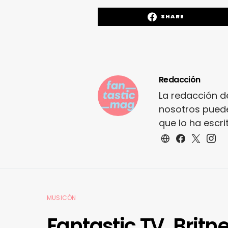
SHARE
Redacción
La redacción d
nosotros puede
que lo ha escr
MUSICÓN
Fantastic TV. Britn