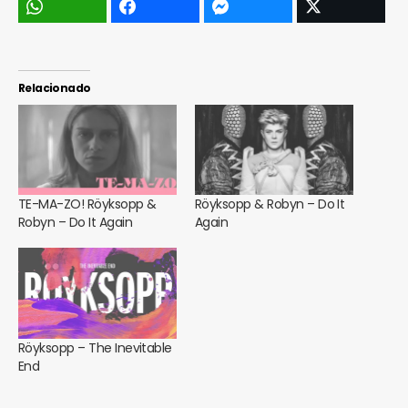
Relacionado
TE-MA-ZO! Röyksopp &
Röyksopp & Robyn – Do It
Robyn – Do It Again
Again
Röyksopp – The Inevitable
End