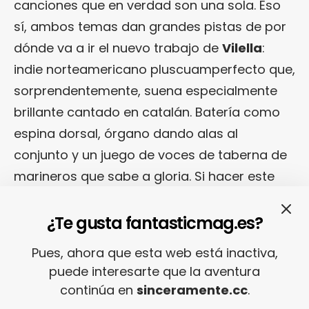
canciones que en verdad son una sola. Eso
sí, ambos temas dan grandes pistas de por
dónde va a ir el nuevo trabajo de
Vilella
:
indie norteamericano pluscuamperfecto que,
sorprendentemente, suena especialmente
brillante cantado en catalán. Batería como
espina dorsal, órgano dando alas al
conjunto y un juego de voces de taberna de
marineros que sabe a gloria. Si hacer este
juego con dos canciones te parece
interesante, espérate a tener los dos discos
¿Te gusta fantasticmag.es?
en tus manos.
Pues, ahora que esta web está inactiva,
puede interesarte que la aventura
continúa en
sinceramente.cc
.