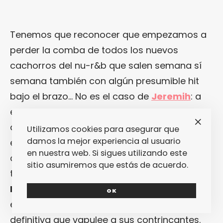
Tenemos que reconocer que empezamos a
perder la comba de todos los nuevos
cachorros del nu-r&b que salen semana sí
semana también con algún presumible hit
bajo el brazo… No es el caso de
Jeremih
: a
este hombre lo tenemos bien controladito. Y,
de hecho, seguimos esperando a que
Utilizamos cookies para asegurar que
damos la mejor experiencia al usuario
este niño que lleva un buen tiempo
en nuestra web. Si sigues utilizando este
currándose unas pintas metrosexualas to
sitio asumiremos que estás de acuerdo.
the max para opositar a heredero natural de
Kanye West
(le falta buscarse una
OK
esposa hobbit como
Kim
) edite la canción
definitiva que vapulee a sus contrincantes.