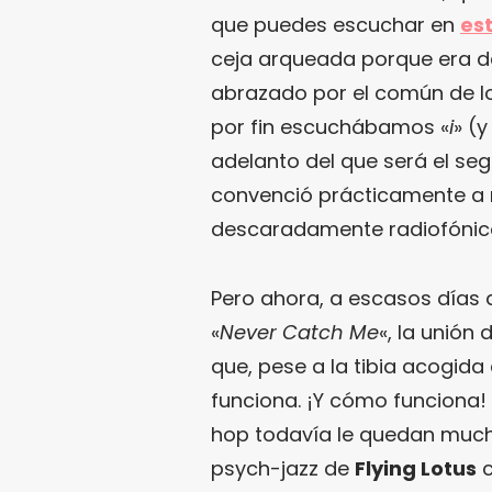
que puedes escuchar en
es
ceja arqueada porque era d
abrazado por el común de l
por fin escuchábamos «
i
» (
adelanto del que será el se
convenció prácticamente a n
descaradamente radiofónic
Pero ahora, a escasos días 
«
Never Catch Me
«, la unión 
que, pese a la tibia acogida
funciona. ¡Y cómo funciona!
hop todavía le quedan muchas
psych-jazz de
Flying Lotus
c