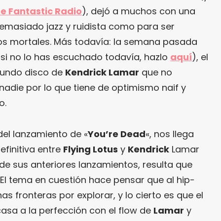
te Fantastic Radio
), dejó a muchos con una
emasiado jazz y ruidista como para ser
os mortales. Más todavía: la semana pasada
y si no lo has escuchado todavía, hazlo
aquí
), el
gundo disco de
Kendrick Lamar
que no
adie por lo que tiene de optimismo naif y
o.
del lanzamiento de «
You’re Dead
«, nos llega
definitiva entre
Flying Lotus
y
Kendrick
Lamar
 de sus anteriores lanzamientos, resulta que
 El tema en cuestión hace pensar que al hip-
 fronteras por explorar, y lo cierto es que el
asa a la perfección con el flow de
Lamar
y