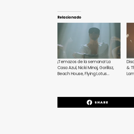
Relacionado
¡Temazos de la semana! La
Dis
Casa Azul, Nicki Minaj, Gorillaz,
& T
Beach House, Flying Lotus…
Lam
SHARE