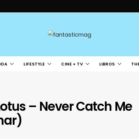
ODA
LIFESTYLE
CINE + TV
LIBROS
TH
Lotus – Never Catch Me
mar)