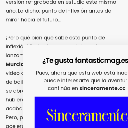
versión re-grabada en estudio este mismo
año. Lo dicho: punto de inflexión antes de
mirar hacia el futuro…
¡Pero qué bien que sabe este punto de
inflexión! De hecho, para celebrar el
lanzamiento del single, los chicos de
¿Te gusta fantasticmag.e
Murciano Total
se han marcado un lyric
Pues, ahora que esta web está inact
video que eleva «
La Parranda
» al nivel de oda
puede interesarte que la aventu
de baile guitarrero. Nos explicamos: el tema
continúa en
sinceramente.cc
.
se abre como si
Los Planetas
nunca
hubieran abandonado el pop pero lo
acabaran practicando en una versión lo fi…
Pero, pronto, «
La Parranda
» pisa el
acelerador y no tardas en perderla de vista,