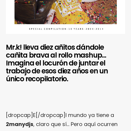
Mr.k! lleva diez añitos dándole
cañita brava al rollo mashup…
Imagina el locurón de juntar el
trabajo de esos diez años en un
único recopilatorio.
[dropcap]E[/dropcap]l mundo ya tiene a
2manydjs
, claro que sí… Pero aquí ocurren