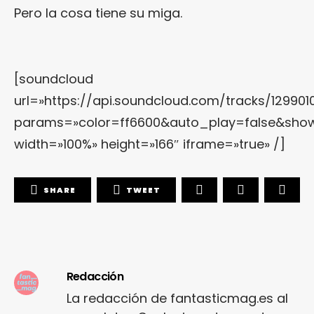
Pero la cosa tiene su miga.
[soundcloud
url=»https://api.soundcloud.com/tracks/129901
params=»color=ff6600&auto_play=false&show
width=»100%» height=»166″ iframe=»true» /]
SHARE
TWEET
Redacción
La redacción de fantasticmag.es al