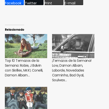
Facebook
Twitter
Print
E-mail
Relacionado
Top 10 Temazos de la
¡Temazos de la Semana!
Semana: Robie, J Balvin
Low, Damon Albarn,
con Skrillex, Mr.K!, Conelli,
Laborde, Novedades
Damon Albarn…
Carminha, Bad Gyal,
Soulwax…