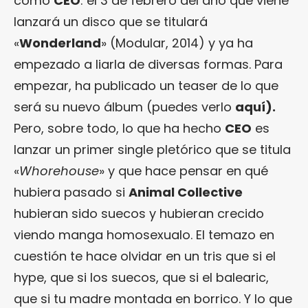
como
CEO
: el 3 de febrero del año que viene
lanzará un disco que se titulará
«
Wonderland
» (Modular, 2014) y ya ha
empezado a liarla de diversas formas. Para
empezar, ha publicado un teaser de lo que
será su nuevo álbum (puedes verlo
aquí
).
Pero, sobre todo, lo que ha hecho
CEO
es
lanzar un primer single pletórico que se titula
«
Whorehouse
» y que hace pensar en qué
hubiera pasado si
Animal Collective
hubieran sido suecos y hubieran crecido
viendo manga homosexualo. El temazo en
cuestión te hace olvidar en un tris que si el
hype, que si los suecos, que si el balearic,
que si tu madre montada en borrico. Y lo que