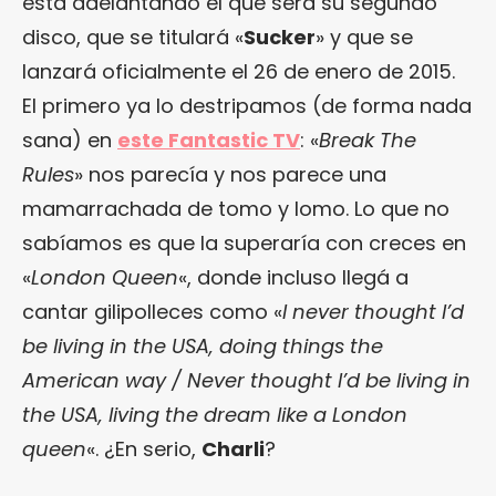
está adelantando el que será su segundo
disco, que se titulará «
Sucker
» y que se
lanzará oficialmente el 26 de enero de 2015.
El primero ya lo destripamos (de forma nada
sana) en
este Fantastic TV
: «
Break The
Rules
» nos parecía y nos parece una
mamarrachada de tomo y lomo. Lo que no
sabíamos es que la superaría con creces en
«
London Queen
«, donde incluso llegá a
cantar gilipolleces como «
I never thought I’d
be living in the USA, doing things the
American way / Never thought I’d be living in
the USA, living the dream like a London
queen
«. ¿En serio,
Charli
?