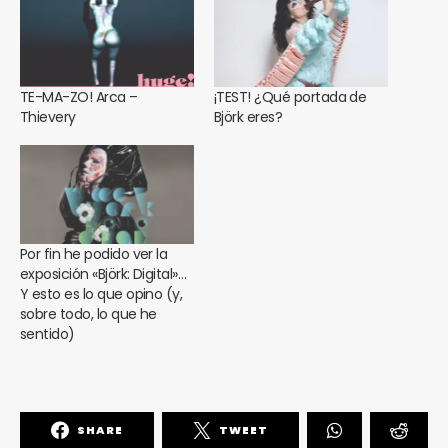
TE-MA-ZO! Arca –
¡TEST! ¿Qué portada de
Thievery
Björk eres?
Por fin he podido ver la
exposición «Björk: Digital»…
Y esto es lo que opino (y,
sobre todo, lo que he
sentido)
SHARE
TWEET