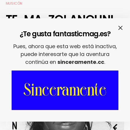
MUSICÓN
TE-MA-ZO! ANOHNI –
4 DEGREES
¿Te gusta fantasticmag.es?
Pues, ahora que esta web está inactiva,
02/12/2015
REDACCIÓN
puede interesarte que la aventura
continúa en
sinceramente.cc
.