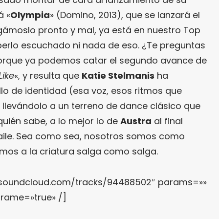
á «
Olympia
» (Domino, 2013), que se lanzará el
igámoslo pronto y mal, ya está en nuestro Top
aberlo escuchado ni nada de eso. ¿Te preguntas
orque ya podemos catar el segundo avance de
Like
«, y resulta que
Katie Stelmanis
ha
lo de identidad (esa voz, esos ritmos que
o llevándolo a un terreno de dance clásico que
uién sabe, a lo mejor lo de
Austra
al final
aile. Sea como sea, nosotros somos como
os a la criatura salga como salga.
i.soundcloud.com/tracks/94488502″ params=»»
frame=»true» /]