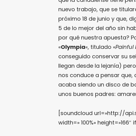
nuevo trabajo, que se titular
próximo 18 de junio y que, d
5 de lo mejor del año sin h
por qué nuestra apuesta? P
«
Olympia
«, titulado «
Painful 
conseguido conservar su sel
llegan desde la lejanía) per
nos conduce a pensar que, q
acaba siendo un disco de b
unos buenos padres: amarem
[soundcloud url=»http://ap
width=» 100%» height=»166″ i