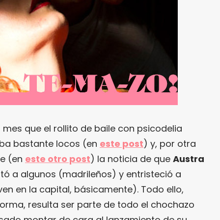
es que el rollito de baile con psicodelia
aba bastante locos (en
este post
) y, por otra
ue (en
este otro post
) la noticia de que
Austra
ntó a algunos (madrileños) y entristeció a
en en la capital, básicamente). Todo ello,
orma, resulta ser parte de todo el chochazo
nsado montar de cara al lanzamiento de su