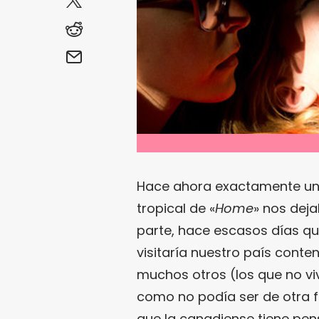
Hace ahora exactamente un m
tropical de «
Home
» nos dej
parte, hace escasos días q
visitaría nuestro país conte
muchos otros (los que no viv
como no podía ser de otra f
que la canadiense tiene pe