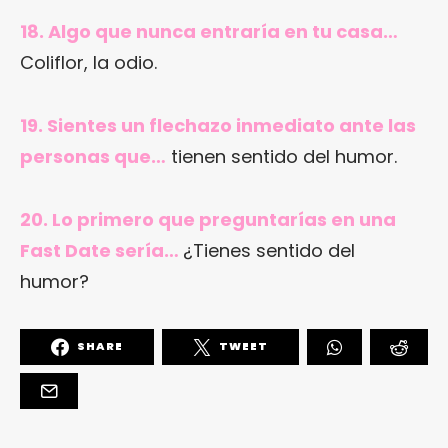
18. Algo que nunca entraría en tu casa…
Coliflor, la odio.
19. Sientes un flechazo inmediato ante las
personas que…
tienen sentido del humor.
20. Lo primero que preguntarías en una
Fast Date sería…
¿Tienes sentido del
humor?
SHARE
TWEET