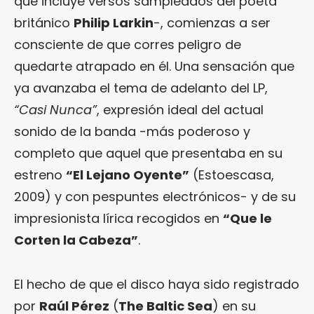
que incluye versos sampleados del poeta
británico
Philip Larkin
-, comienzas a ser
consciente de que corres peligro de
quedarte atrapado en él. Una sensación que
ya avanzaba el tema de adelanto del LP,
“Casi Nunca”
, expresión ideal del actual
sonido de la banda -más poderoso y
completo que aquel que presentaba en su
estreno
“
El Lejano Oyente
”
(Estoescasa,
2009) y con pespuntes electrónicos- y de su
impresionista lírica recogidos en
“Que le
Corten la Cabeza”
.
El hecho de que el disco haya sido registrado
por
Raúl Pérez
(
The Baltic Sea
) en su