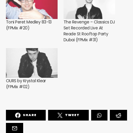
Toni Peret Medley 83-13
The Revenge – Classics DJ
(FPMix #20)
Set Recorded Live At
Reade St Rooftop Party
Dubai (FPMix #31)
OURS by Krystal Klear
(FPMix #02)
SHARE
TWEET