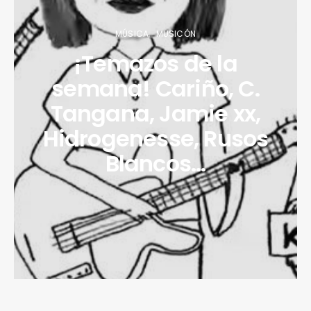
MÚSICA
MUSICÓN
¡Temazos de la
semana! Cariño, C.
Tangana, Jamie xx,
Hidrogenesse, Rusos
Blancos…