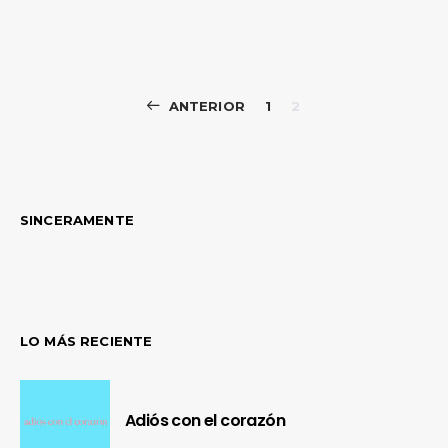
Paginación
ANTERIOR
1
2
de
entradas
SINCERAMENTE
LO MÁS RECIENTE
Adiós con el corazón