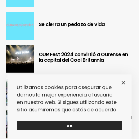
Se cierra un pedazo de vida
OUR Fest 2024 convirtió a Ourense en
la capital del Cool Britannia
Nuestra crónica confirma que Paredes
Utilizamos cookies para asegurar que
de Coura 2024 no fue un festival, sino
damos la mejor experiencia al usuario
un Couraíso
en nuestra web. Si sigues utilizando este
sitio asumiremos que estás de acuerdo.
Nuestra crónica del Sinsal 2024 prueba
que fue la edición más internacional y
OK
sostenible del festival