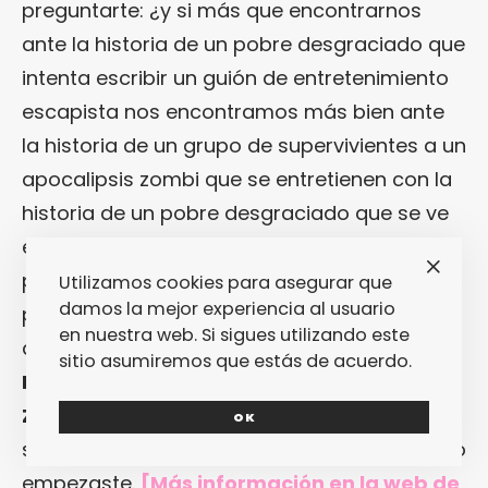
preguntarte: ¿y si más que encontrarnos
ante la historia de un pobre desgraciado que
intenta escribir un guión de entretenimiento
escapista nos encontramos más bien ante
la historia de un grupo de supervivientes a un
apocalipsis zombi que se entretienen con la
historia de un pobre desgraciado que se ve
envuelto en una trama inicialmente cómica
pero que acaba impregnándose del
Utilizamos cookies para asegurar que
damos la mejor experiencia al usuario
pesimismo inevitable cuando el mundo a tu
en nuestra web. Si sigues utilizando este
alrededor se ha ido al garete? Así riza el rizo
sitio asumiremos que estás de acuerdo.
Hemon
en «
Cómo Se Hizo La Guerra De Los
Zombis
«. Sin dar respuestas. Congelando la
OK
sonrisa. Dejándote tan perdido como cuando
empezaste.
[Más información en
la web de