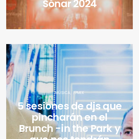
Sónar 2024
MÚSICA
FPMIX
5 sesiones de djs que
pincharán en el
Brunch -in the Park y