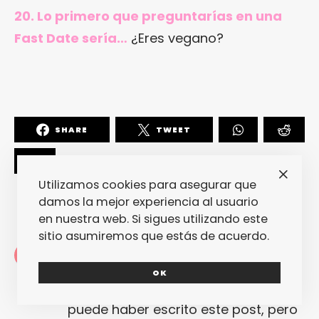
20. Lo primero que preguntarías en una
Fast Date sería…
¿Eres vegano?
SHARE
TWEET
Utilizamos cookies para asegurar que
damos la mejor experiencia al usuario
en nuestra web. Si sigues utilizando este
sitio asumiremos que estás de acuerdo.
Redacción
La redacción de fantasticmag.es al
OK
completo... Cualquiera de nosotros
puede haber escrito este post, pero