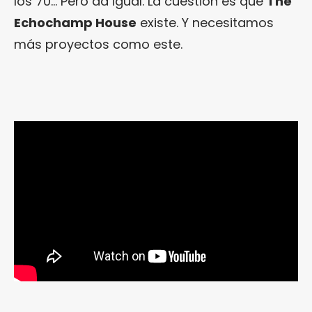
los 70… Pero da igual. La cuestión es que
The
Echochamp House
existe. Y necesitamos
más proyectos como este.