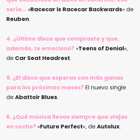
sería…
«
Racecar is Racecar Backwards
» de
Reuben
.
4. ¿Último disco que compraste y que,
además, te emocionó?
«
Teens of Denial
«,
de
Car Seat Headrest
.
5. ¿El disco que esperas con más ganas
para los próximos meses?
El nuevo single
de
Abattoir Blues
.
6. ¿Qué música llevas siempre que viajas
en coche?
«
Future Perfect
«, de
Autolux
.