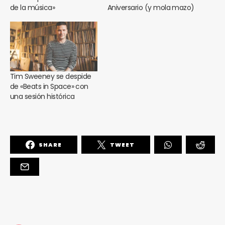
de la música»
Aniversario (y mola mazo)
Tim Sweeney se despide
de «Beats in Space» con
una sesión histórica
SHARE
TWEET
¿Te gusta fantasticmag.es?
Pues, ahora que esta web está inactiva,
puede interesarte que la aventura
continúa en
sinceramente.cc
.