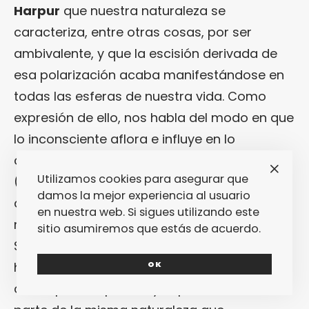
Harpur
que nuestra naturaleza se
caracteriza, entre otras cosas, por ser
ambivalente, y que la escisión derivada de
esa polarización acaba manifestándose en
todas las esferas de nuestra vida. Como
expresión de ello, nos habla del modo en que
lo inconsciente aflora e influye en lo
consciente, así como el Otro Mundo
Utilizamos cookies para asegurar que
(entendido como el misterio que
damos la mejor experiencia al usuario
desconocemos) también acaba
en nuestra web. Si sigues utilizando este
manifestándose y afectando a Este Mundo.
sitio asumiremos que estás de acuerdo.
Sería algo así como un tándem que no sólo
hemos separado sino también
OK
contrapuesto, pero cuyos polos forman