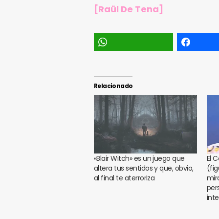
[Raül De Tena]
Relacionado
«Blair Witch» es un juego que
El 
altera tus sentidos y que, obvio,
(fi
al final te aterroriza
mir
per
int