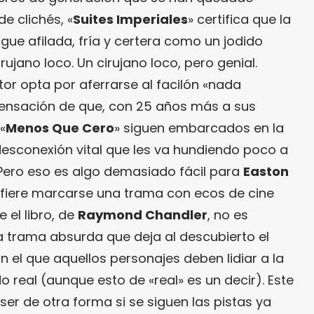
e clichés, «
Suites Imperiales
» certifica que la
gue afilada, fría y certera como un jodido
ujano loco. Un cirujano loco, pero genial.
tor opta por aferrarse al facilón «nada
sensación de que, con 25 años más a sus
«
Menos Que Cero
» siguen embarcados en la
esconexión vital que les va hundiendo poco a
 Pero eso es algo demasiado fácil para
Easton
prefiere marcarse una trama con ecos de cine
e el libro, de
Raymond Chandler
, no es
a trama absurda que deja al descubierto el
n el que aquellos personajes deben lidiar a la
 real (aunque esto de «real» es un decir). Este
er de otra forma si se siguen las pistas ya