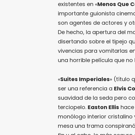
existentes en «
Menos Que C
importante guionista cinema
son agentes de actores y otr
De hecho, la apertura del ma
disertando sobre el tipejo 
vivencias para vomitarlas e
una horrible película que no h
«
Suites Imperiales
» (título
ser una referencia a
Elvis C
suavidad de la seda pero con
terciopelo.
Easton Ellis
hace 
monólogo interior cristalino
mesa una trama conspiranói