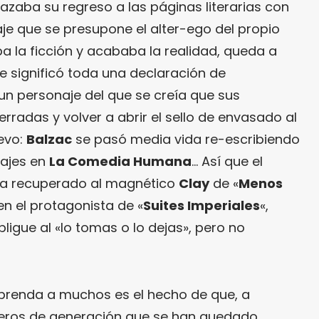
elazaba su regreso a las páginas literarias con
je que se presupone el alter-ego del propio
 la ficción y acababa la realidad, queda a
ue significó toda una declaración de
un personaje del que se creía que sus
radas y volver a abrir el sello de envasado al
evo:
Balzac
se pasó media vida re-escribiendo
najes en
La Comedia Humana
… Así que el
aya recuperado al magnético
Clay
de «
Menos
en el protagonista de «
Suites Imperiales
«,
ligue al «lo tomas o lo dejas», pero no
rprenda a muchos es el hecho de que, a
eros de generación que se han quedado