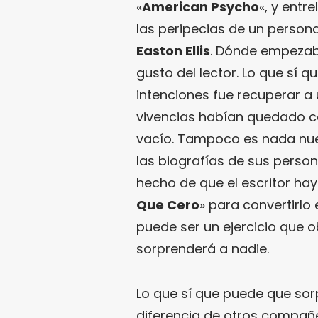
«
American Psycho
«, y entr
las peripecias de un persona
Easton Ellis
. Dónde empezaba
gusto del lector. Lo que sí q
intenciones fue recuperar a 
vivencias habían quedado cer
vacío. Tampoco es nada nu
las biografías de sus perso
hecho de que el escritor h
Que Cero
» para convertirlo 
puede ser un ejercicio que ob
sorprenderá a nadie.
Lo que sí que puede que so
diferencia de otros compañ