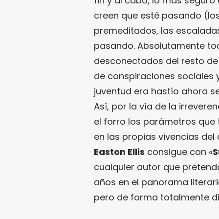
fin y al cabo, lo más seguro
creen que esté pasando (los
premeditados, las escaladas
pasando. Absolutamente tod
desconectados del resto de
de conspiraciones sociales 
juventud era hastío ahora s
Así, por la vía de la irreve
el forro los parámetros que
en las propias vivencias de
Easton Ellis
consigue con «
S
cualquier autor que pretend
años en el panorama literar
pero de forma totalmente di