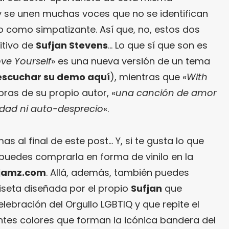
 se unen muchas voces que no se identifican
o como simpatizante. Así que, no, estos dos
itivo de
Sufjan Stevens
… Lo que sí que son es
ove Yourself
» es una nueva versión de un tema
escuchar su demo aquí
), mientras que «
With
bras de su propio autor, «
una canción de amor
iedad ni auto-desprecio
«.
al final de este post… Y, si te gusta lo que
uedes comprarla en forma de vinilo en la
jamz.com
. Allá, además, también puedes
seta diseñada por el propio
Sufjan
que
ebración del Orgullo LGBTIQ y que repite el
entes colores que forman la icónica bandera del