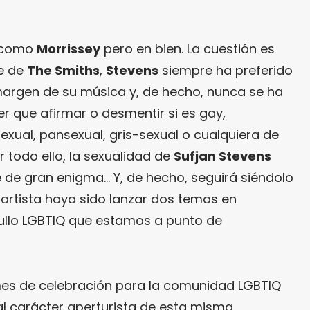
 como
Morrissey
pero en bien. La cuestión es
te de
The Smiths
,
Stevens
siempre ha preferido
margen de su música y, de hecho, nunca se ha
er que afirmar o desmentir si es gay,
sexual, pansexual, gris-sexual o cualquiera de
or todo ello, la sexualidad de
Sufjan Stevens
 de gran enigma… Y, de hecho, seguirá siéndolo
 artista haya sido lanzar dos temas en
ullo LGBTIQ que estamos a punto de
n mes de celebración para la comunidad LGBTIQ
l carácter aperturista de esta misma