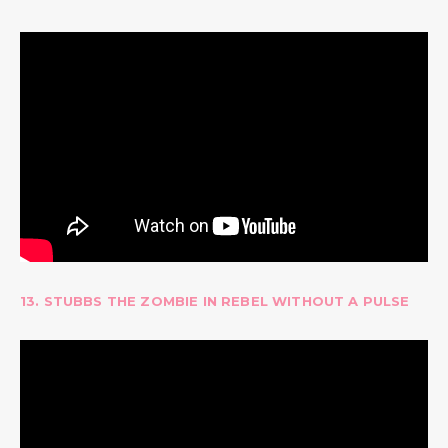
13. STUBBS THE ZOMBIE IN REBEL WITHOUT A PULSE