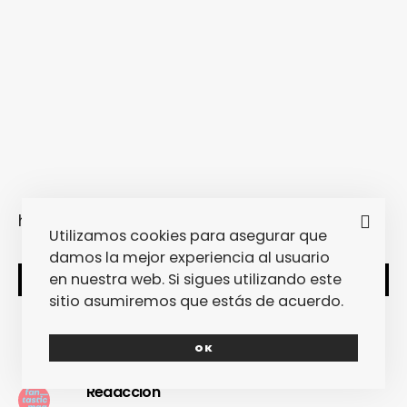
https://youtu.be/l8ThiYAbOgQ
Utilizamos cookies para asegurar que
damos la mejor experiencia al usuario
en nuestra web. Si sigues utilizando este
SHARE
TWEET
sitio asumiremos que estás de acuerdo.
OK
Redacción