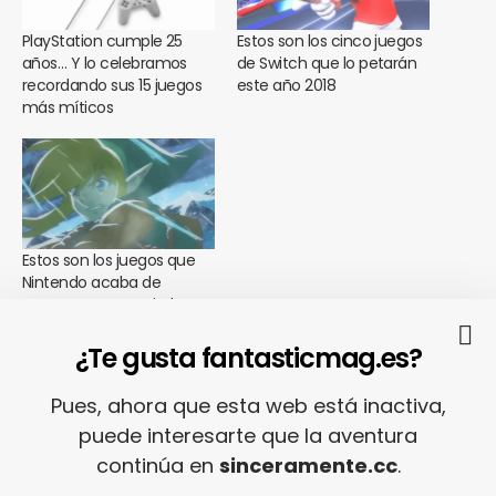
PlayStation cumple 25
Estos son los cinco juegos
años… Y lo celebramos
de Switch que lo petarán
recordando sus 15 juegos
este año 2018
más míticos
Estos son los juegos que
Nintendo acaba de
presentar para Switch y
que te van a volver loco
en este año 2019
¿Te gusta fantasticmag.es?
Pues, ahora que esta web está inactiva,
puede interesarte que la aventura
SHARE
TWEET
continúa en
sinceramente.cc
.