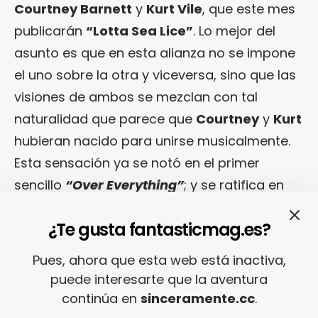
Courtney Barnett
y
Kurt Vile
, que este mes
publicarán
“Lotta Sea Lice”
. Lo mejor del
asunto es que en esta alianza no se impone
el uno sobre la otra y viceversa, sino que las
visiones de ambos se mezclan con tal
naturalidad que parece que
Courtney
y
Kurt
hubieran nacido para unirse musicalmente.
Esta sensación ya se notó en el primer
sencillo
“Over Everything”
; y se ratifica en
“Continental Breakfast”
, una joyita folk-rock
¿Te gusta fantasticmag.es?
cristalina que trasmite esa clase de felicidad
que sólo se encuentra en las pequeñas
Pues, ahora que esta web está inactiva,
cosas de la vida.
puede interesarte que la aventura
continúa en
sinceramente.cc
.