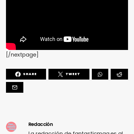
[/nextpage]
SHARE
TWEET
Redacción
La redacción de fantasticmag.es al