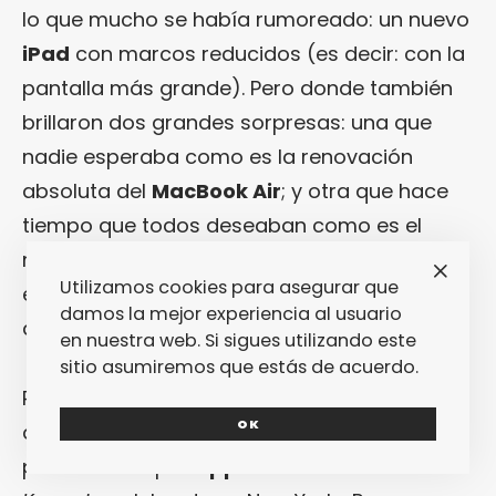
lo que mucho se había rumoreado: un nuevo
iPad
con marcos reducidos (es decir: con la
pantalla más grande). Pero donde también
brillaron dos grandes sorpresas: una que
nadie esperaba como es la renovación
absoluta del
MacBook Air
; y otra que hace
tiempo que todos deseaban como es el
nuevo
Mac Mini
que, tal y como os
Utilizamos cookies para asegurar que
explicamos más adelante en este mismo
damos la mejor experiencia al usuario
artículo, de «mini» tiene bien poquito.
en nuestra web. Si sigues utilizando este
sitio asumiremos que estás de acuerdo.
Por eso mismo, y sin más dilación, os
OK
dejamos a continuación con las novedades
presentadas por
Apple
en su más reciente