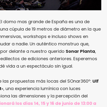
El domo mas grande de España es una de
una cúpula de 19 metros de diámetro en la que
inmersivas, workshops e incluso shows en
udar a nadie. Un auténtico monstruo que,
 por delante a nuestro querido
Sonar Planta
,
edilectos de ediciones anteriores. Esperemos
dé vida a un espectáculo sin igual.
 las propuestas más locas del SOnar360º:
Ulf
t
«, una experiencia lumínica con luces
iona las dimensiones y la percepción del
onará los días 14, 15 y 16 de junio de 13:00 a