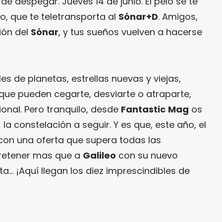
e despegar. Jueves 14 de junio. El pelo se te
to, que te teletransporta al
Sónar+D
. Amigos,
ión del
Sónar
, y tus sueños vuelven a hacerse
les de planetas, estrellas nuevas y viejas,
ue pueden cegarte, desviarte o atraparte,
onal. Pero tranquilo, desde
Fantastic
Mag
os
a constelación a seguir. Y es que, este año, el
con una oferta que supera todas las
tretener mas que a
Galileo
con su nuevo
ta… ¡Aquí llegan los diez imprescindibles de