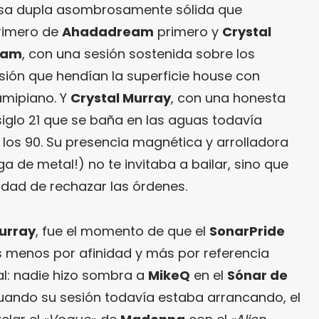
e esa dupla asombrosamente sólida que
rimero de
Ahadadream
primero y
Crystal
eam
, con una sesión sostenida sobre los
sión que hendían la superficie house con
amipiano. Y
Crystal Murray
, con una honesta
siglo 21 que se baña en las aguas todavía
 los 90. Su presencia magnética y arrolladora
a de metal!) no te invitaba a bailar, sino que
ilidad de rechazar las órdenes.
urray
, fue el momento de que el
SonarPride
s menos por afinidad y más por referencia
ual: nadie hizo sombra a
MikeQ
en el
Sónar de
 Cuando su sesión todavía estaba arrancando, el