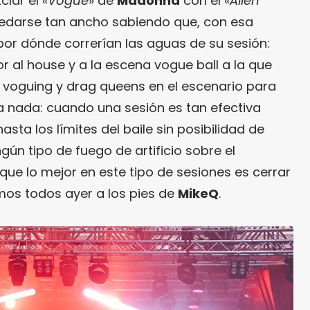
lar el «
Vogue
» de
Madonna
con el «
Alien
edarse tan ancho sabiendo que, con esa
r por dónde correrían las aguas de su sesión:
 al house y a la escena vogue ball a la que
de voguing y drag queens en el escenario para
a nada: cuando una sesión es tan efectiva
sta los límites del baile sin posibilidad de
ngún tipo de fuego de artificio sobre el
ue lo mejor en este tipo de sesiones es cerrar
amos todos ayer a los pies de
MikeQ
.