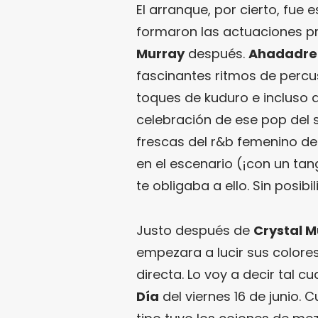
El arranque, por cierto, fu
formaron las actuaciones p
Murray
después.
Ahadadr
fascinantes ritmos de percu
toques de kuduro e incluso 
celebración de ese pop del 
frescas del r&b femenino de
en el escenario (¡con un tang
te obligaba a ello. Sin posib
Justo después de
Crystal M
empezara a lucir sus colore
directa. Lo voy a decir tal c
Día
del viernes 16 de junio.