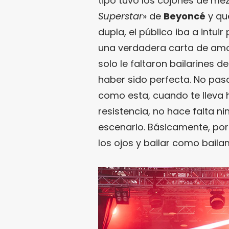
tipo tuvo los cojones de mezc
Superstar
» de
Beyoncé
y qu
dupla, el público iba a intui
una verdadera carta de amor
solo le faltaron bailarines 
haber sido perfecta. No pas
como esta, cuando te lleva ha
resistencia, no hace falta ni
escenario. Básicamente, porq
los ojos y bailar como bail