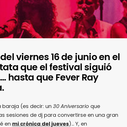
del viernes 16 de junio en el
ata que el festival siguió
A… hasta que Fever Ray
.
 baraja (es decir: un
30 Aniversario
que
 las sesiones de dj para convertirse en una gran
ué en
mi crónica del jueves
)… Y, en