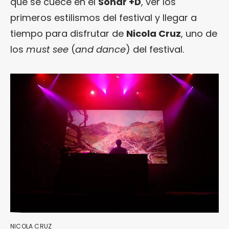
qué se cuece en el
Sónar +D
, ver los
primeros estilismos del festival y llegar a
tiempo para disfrutar de
Nicola Cruz
, uno de
los
must see
(
and dance
) del festival.
NICOLA CRUZ