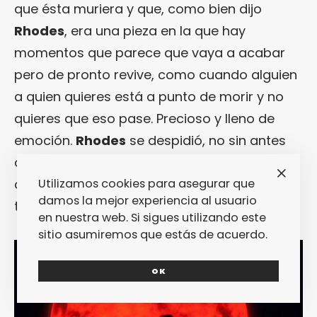
que ésta muriera y que, como bien dijo
Rhodes
, era una pieza en la que hay
momentos que parece que vaya a acabar
pero de pronto revive, como cuando alguien
a quien quieres está a punto de morir y no
quieres que eso pase. Precioso y lleno de
emoción.
Rhodes
se despidió, no sin antes
dedicar unos minutos extras a una pieza
Utilizamos cookies para asegurar que
corta que nos dejó con ganas de verle
damos la mejor experiencia al usuario
tocando hasta que el festival acabara.
en nuestra web. Si sigues utilizando este
sitio asumiremos que estás de acuerdo.
OK