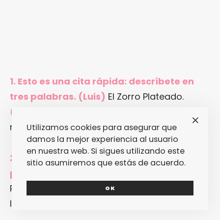
1. Esto es una cita rápida: descríbete en
tres palabras. (Luis)
El Zorro Plateado.
(Dani)
Dani el Dinámico.
(Carlos)
Un tío
más.
(Pablo)
Indeciso… No sé.
Utilizamos cookies para asegurar que
damos la mejor experiencia al usuario
en nuestra web. Si sigues utilizando este
2. Describe también tu música en tres
sitio asumiremos que estás de acuerdo.
palabras. (L)
Pop Rock Alternativo.
(D)
Indie
Pop Rock.
(P)
Pop para
Mercadonas
.
(C)
OK
Indie Pop Rock.