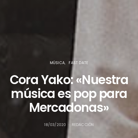
MÚSICA
FAST DATE
Cora Yako: «Nuestra
música es pop para
Mercadonas»
18/03/2020
REDACCIÓN