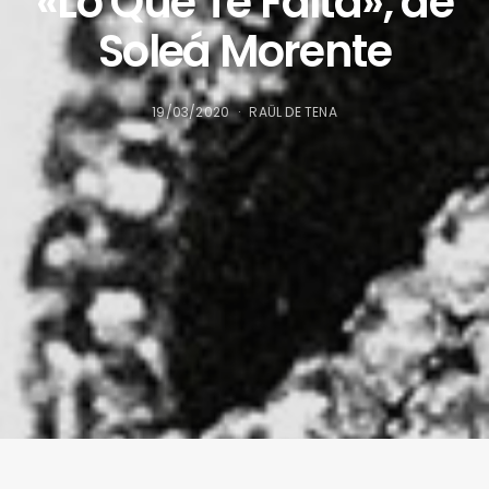
«Lo Que Te Falta», de
Soleá Morente
19/03/2020
RAÜL DE TENA