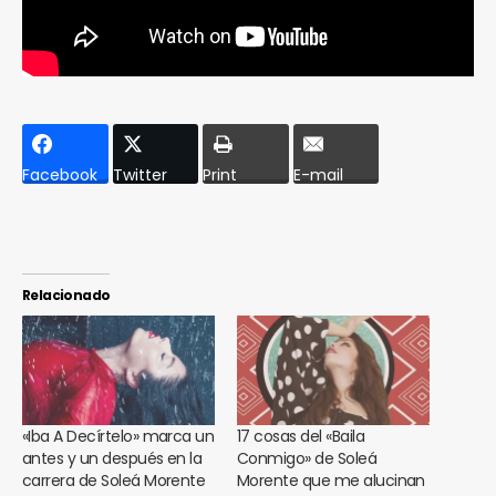
Facebook
Twitter
Print
E-mail
Relacionado
«Iba A Decírtelo» marca un
17 cosas del «Baila
antes y un después en la
Conmigo» de Soleá
carrera de Soleá Morente
Morente que me alucinan