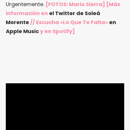
Urgentemente.
[FOTOS: Mario Sierra] [Más
información en
el Twitter de Soleá
Morente
// Escucha «Lo Que Te Falta»
en
Apple Music
y en Spotify]