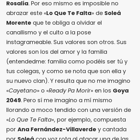
Rosalía
. Por eso mismo es imposible no
abrazar este «
Lo Que Te Falta
» de
Soleá
Morente
que te obliga a olvidar el
canallismo y el culto a la pose
instagrameable. Sus valores son otros. Sus
valores son los del amor y la familia
(entendedme: familia como podéis ser tú y
tus colegas, y como se nota que son ella y
su nuevo clan). Y resulta que no me imagino
«
Cayetano
» o «
Ready Pa Morir
» en los
Goya
2049
. Pero sí me imagino a mí mismo
llorando a moco tendido con una versión de
«
Lo Que Te Falta
«, por ejemplo, compuesta
por
Ana Fernández-Villaverde
y cantada
por
Soleá
con voz rota al atacar una de las