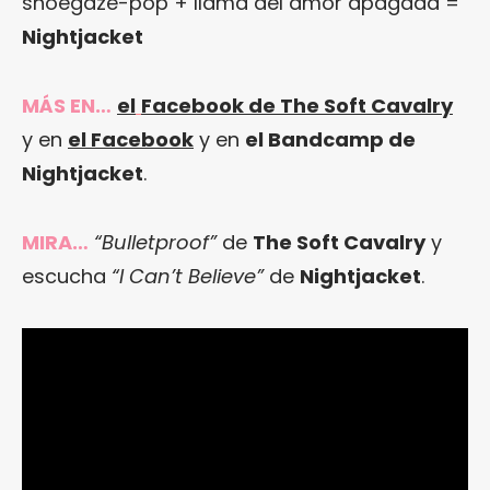
shoegaze-pop + llama del amor apagada =
Nightjacket
MÁS EN…
el
Facebook de The Soft Cavalry
y en
el Facebook
y en
el Bandcamp de
Nightjacket
.
MIRA…
“Bulletproof”
de
The Soft Cavalry
y
escucha
“I Can’t Believe”
de
Nightjacket
.