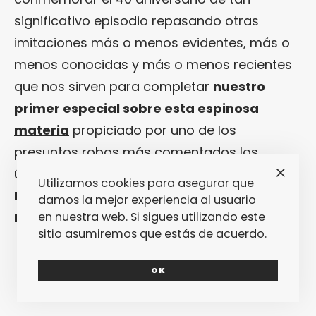
significativo episodio repasando otras
imitaciones más o menos evidentes, más o
menos conocidas y más o menos recientes
que nos sirven para completar
nuestro
primer especial sobre esta espinosa
materia
propiciado por uno de los
presuntos robos más comentados los
últimos tiempos: el perpetrado por
Lana del
Utilizamos cookies para asegurar que
Rey
en
“Get Free”
a costa de
“Creep”
de
damos la mejor experiencia al usuario
Radiohead
.
en nuestra web. Si sigues utilizando este
sitio asumiremos que estás de acuerdo.
OK