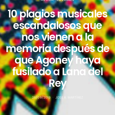
10 plagios musicales
escandalosos que
nos vienen a la
memoria después de
que Agoney haya
fusilado a Lana del
Rey
26/09/2019
JOSE A. MARTÍNEZ