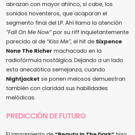
abrazan con mayor ahínco, si cabe, los
sonidos noventeros, que acaparan el
segmento final del LP. Ahí llama la atención
“Fall On Me Now”
por su riff inquietantemente
parecido al de
“Kiss Me”
, el hit de
Sixpence
None The Richer
machacado en la
radiofórmula nostálgica. Dejando a un lado
esta anecdótica semejanza, cuando
Nightjacket
se ponen melosos demuestran
también con claridad sus habilidades
melódicas.
PREDICCIÓN DE FUTURO
El lanzamiento de
“Beauty In The Dark”
hizo