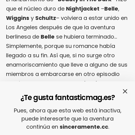
que el núcleo duro de
Nightjacket
–
Belle
,
Wiggins
y
Schultz
– volviera a estar unido en
Los Angeles después de que la aventura
berlinesa de
Belle
se hubiera terminado…
Simplemente, porque su romance había
llegado a su fin. Así que, si no surge otro
enamoriscamiento que lleve a alguno de sus
miembros a embarcarse en otro episodio
romántico en el extranjero,
Nightjacket
tendrán la estabilidad suficiente para
¿Te gusta fantasticmag.es?
continuar explorando el territorio shoegaze-
Pues, ahora que esta web está inactiva,
pop.
puede interesarte que la aventura
continúa en
sinceramente.cc
.
En el caso de
The Soft Cavalry
, el amor