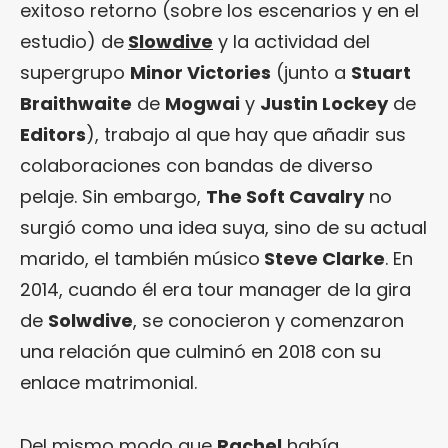
exitoso retorno (sobre los escenarios y en el
estudio) de
Slowdive
y la actividad del
supergrupo
Minor Victories
(junto a
Stuart
Braithwaite
de
Mogwai
y
Justin Lockey
de
Editors
), trabajo al que hay que añadir sus
colaboraciones con bandas de diverso
pelaje. Sin embargo,
The Soft Cavalry
no
surgió como una idea suya, sino de su actual
marido, el también músico
Steve Clarke
. En
2014, cuando él era tour manager de la gira
de
Solwdive
, se conocieron y comenzaron
una relación que culminó en 2018 con su
enlace matrimonial.
Del mismo modo que
Rachel
había