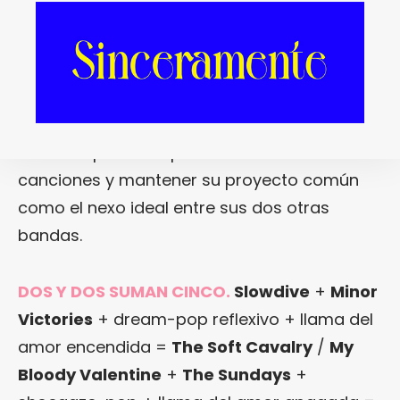
seguirá siendo el gran pegamento de la
alianza artística entre
Steve Clarke
y
Rachel
Goswell
, quien deberá buscar un hueco
cuando
Slowdive
vuelvan a la carga y
Minor
Victories
regresen a la palestra para ayudar
a su compañero a perfeccionar sus
canciones y mantener su proyecto común
como el nexo ideal entre sus dos otras
bandas.
DOS Y DOS SUMAN CINCO.
Slowdive
+
Minor
Victories
+ dream-pop reflexivo + llama del
amor encendida =
The Soft Cavalry
/
My
Bloody Valentine
+
The Sundays
+