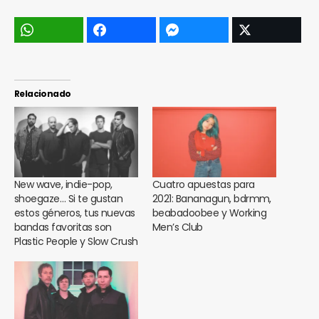
Relacionado
New wave, indie-pop,
Cuatro apuestas para
shoegaze… Si te gustan
2021: Bananagun, bdrmm,
estos géneros, tus nuevas
beabadoobee y Working
bandas favoritas son
Men’s Club
Plastic People y Slow Crush