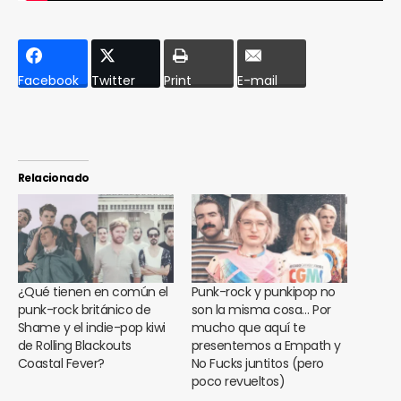
Facebook
Twitter
Print
E-mail
Relacionado
¿Qué tienen en común el
Punk-rock y punkipop no
punk-rock británico de
son la misma cosa… Por
Shame y el indie-pop kiwi
mucho que aquí te
de Rolling Blackouts
presentemos a Empath y
Coastal Fever?
No Fucks juntitos (pero
poco revueltos)