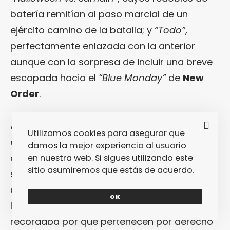
batería remitían al paso marcial de un
ejército camino de la batalla; y
“Todo”
,
perfectamente enlazada con la anterior
aunque con la sorpresa de incluir una breve
escapada hacia el
“Blue Monday”
de
New
Order
.
A
Igloo
no les pidan efectismos, sino
Utilizamos cookies para asegurar que
efectividad: ahí nunca fallan. La manera en
damos la mejor experiencia al usuario
que conquistaron el espacio de la sala con
en nuestra web. Si sigues utilizando este
sitio asumiremos que estás de acuerdo.
su sonido maleable y trasladaron sin
artificios su acostumbrada temática sobre
OK
las tribulaciones propias de la vida y el amor
recordaba por qué pertenecen por derecho