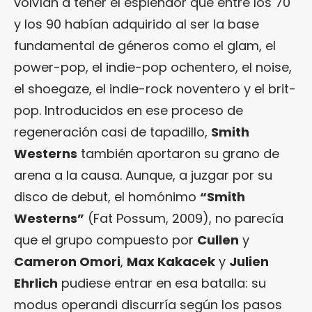
volvían a tener el esplendor que entre los 70
y los 90 habían adquirido al ser la base
fundamental de géneros como el glam, el
power-pop, el indie-pop ochentero, el noise,
el shoegaze, el indie-rock noventero y el brit-
pop. Introducidos en ese proceso de
regeneración casi de tapadillo,
Smith
Westerns
también aportaron su grano de
arena a la causa. Aunque, a juzgar por su
disco de debut, el homónimo
“
Smith
Westerns
”
(Fat Possum, 2009), no parecía
que el grupo compuesto por
Cullen
y
Cameron Omori
,
Max Kakacek
y
Julien
Ehrlich
pudiese entrar en esa batalla: su
modus operandi discurría según los pasos