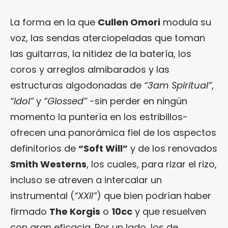
La forma en la que
Cullen Omori
modula su
voz, las sendas aterciopeladas que toman
las guitarras, la nitidez de la batería, los
coros y arreglos almibarados y las
estructuras algodonadas de
“3am Spiritual”
,
“Idol”
y
“Glossed”
-sin perder en ningún
momento la puntería en los estribillos-
ofrecen una panorámica fiel de los aspectos
definitorios de
“Soft Will”
y de los renovados
Smith Westerns
, los cuales, para rizar el rizo,
incluso se atreven a intercalar un
instrumental (
“XXII”
) que bien podrían haber
firmado
The Korgis
o
10cc
y que resuelven
con gran eficacia. Por un lado, los de