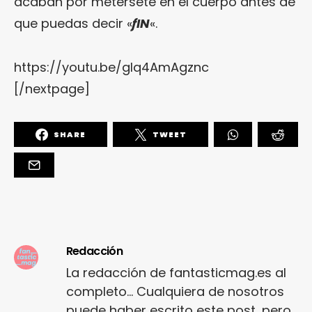
acaban por metérsete en el cuerpo antes de
que puedas decir «
ƒIN
«.
https://youtu.be/glq4AmAgznc
[/nextpage]
SHARE
TWEET
Redacción
La redacción de fantasticmag.es al
completo... Cualquiera de nosotros
puede haber escrito este post, pero