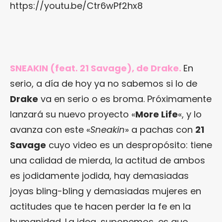
https://youtu.be/Ctr6wPf2hx8
SNEAKIN (feat. 21 Savage), de Drake.
En
serio, a día de hoy ya no sabemos si lo de
Drake
va en serio o es broma. Próximamente
lanzará su nuevo proyecto «
More Life
«, y lo
avanza con este «
Sneakin
» a pachas con
21
Savage
cuyo video es un despropósito: tiene
una calidad de mierda, la actitud de ambos
es jodidamente jodida, hay demasiadas
joyas bling-bling y demasiadas mujeres en
actitudes que te hacen perder la fe en la
humanidad. La idea, suponemos, es que