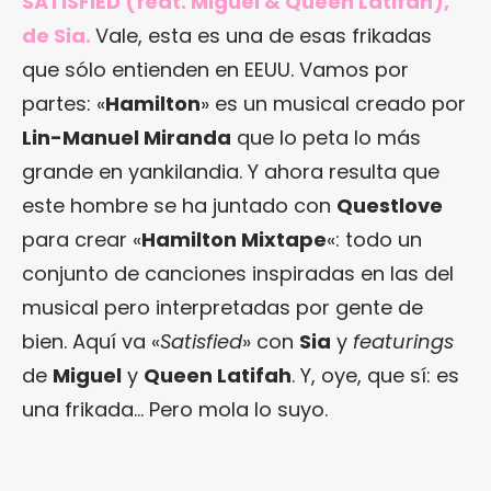
SATISFIED (feat. Miguel & Queen Latifah),
de Sia.
Vale, esta es una de esas frikadas
que sólo entienden en EEUU. Vamos por
partes: «
Hamilton
» es un musical creado por
Lin-Manuel Miranda
que lo peta lo más
grande en yankilandia. Y ahora resulta que
este hombre se ha juntado con
Questlove
para crear «
Hamilton Mixtape
«: todo un
conjunto de canciones inspiradas en las del
musical pero interpretadas por gente de
bien. Aquí va «
Satisfied
» con
Sia
y
featurings
de
Miguel
y
Queen Latifah
. Y, oye, que sí: es
una frikada… Pero mola lo suyo.