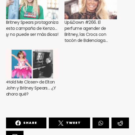
Britney Spears protagoniza
Up&Down #266. El
esta campaña de Kenzo…
perfume agender de
¡y no puede ser más diosa!
Britney, las Crocs con
tacón de Balenciaga…
«Hold Me Closer» de Elton
John y Britney Spears… ¿Y
ahora qué?
SHARE
TWEET