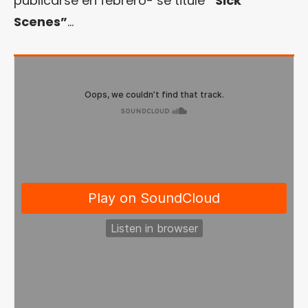
publicarse en febrero- se titule
“Sick
Scenes”
…