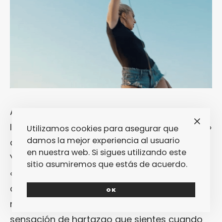
Aplicado al género audiovisual musical: la
línea que separa «
Searching for Sugar Man
»
Utilizamos cookies para asegurar que
damos la mejor experiencia al usuario
de «
This Is Spinal Tap
» es muy fina. Finísima.
en nuestra web. Si sigues utilizando este
Y, aunque habrá quien haya acabado de ver
sitio asumiremos que estás de acuerdo.
«
Gaga: Five Foot Two
» con la sensación de
conocer un poquito más a su ídola, yo he de
OK
reconocer que he acabado con esa
sensación de hartazgo que sientes cuando