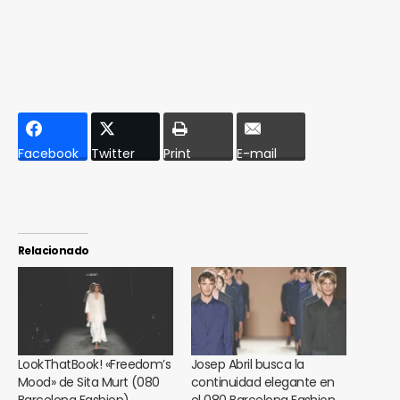
Facebook
Twitter
Print
E-mail
Relacionado
LookThatBook! «Freedom’s
Josep Abril busca la
Mood» de Sita Murt (080
continuidad elegante en