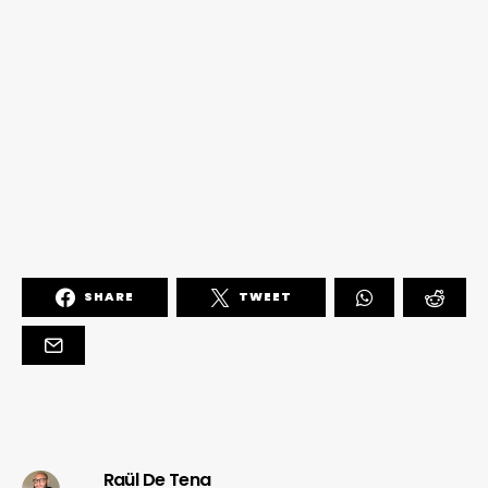
SHARE
TWEET
Raül De Tena