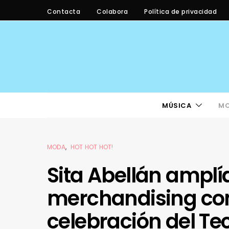
Contacta
Colabora
Política de privacidad
MÚSICA
M
MODA
HOT HOT HOT!
Sita Abellán amplía
merchandising co
celebración del Te