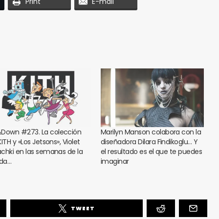
Print
E-mail
Down #273. La colección
Marilyn Manson colabora con la
ITH y «Los Jetsons», Violet
diseñadora Dilara Findikoglu… Y
chki en las semanas de la
el resultado es el que te puedes
da…
imaginar
TWEET