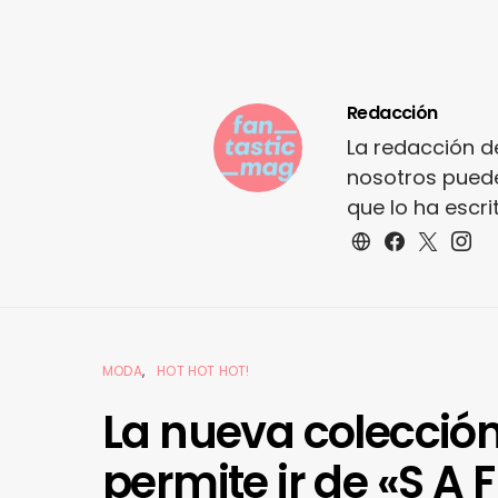
Redacción
La redacción d
nosotros puede
que lo ha escr
MODA
HOT HOT HOT!
La nueva colección
permite ir de «S A F