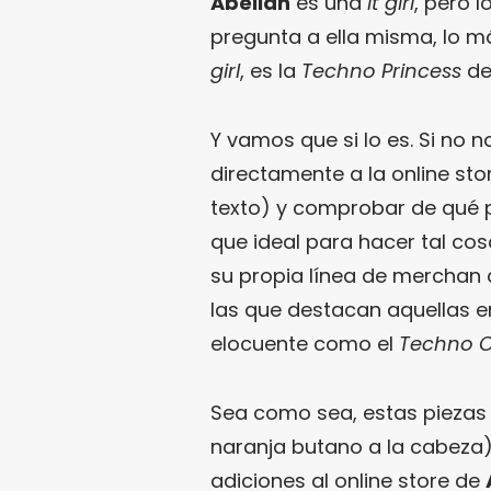
Abellán
es una
it girl
, pero l
pregunta a ella misma, lo 
girl
, es la
Techno Princess
def
Y vamos que si lo es. Si no n
directamente a la online st
texto) y comprobar de qué p
que ideal para hacer tal co
su propia línea de merchan
las que destacan aquellas e
elocuente como el
Techno C
Sea como sea, estas piezas (
naranja butano a la cabeza)
adiciones al online store de