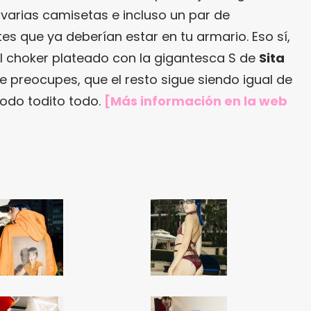
 varias camisetas e incluso un par de
s que ya deberían estar en tu armario. Eso sí,
l choker plateado con la gigantesca S de
Sita
e preocupes, que el resto sigue siendo igual de
todo todito todo.
[Más información en
la web
¿Te gusta fantasticmag.es?
Pues, ahora que esta web está
inactiva, puede interesarte que la
aventura continúa en
sinceramente.cc
.