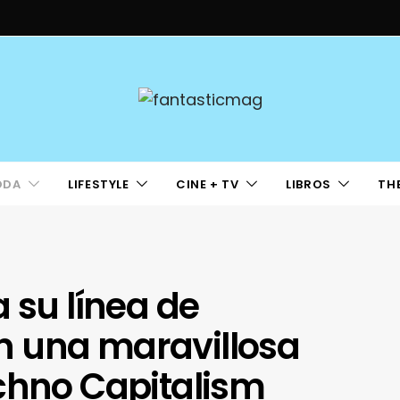
ODA
LIFESTYLE
CINE + TV
LIBROS
TH
 su línea de
n una maravillosa
chno Capitalism