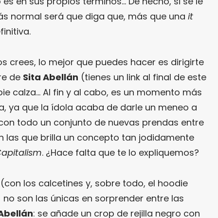
o es en sus propios términos… De hecho, si se le
más normal será que diga que, más que una
it
initiva.
os crees, lo mejor que puedes hacer es dirigirte
ore de
Sita Abellán
(tienes un link al final de este
ie calza… Al fin y al cabo, es un momento más
sa, ya que la ídola acaba de darle un meneo a
 con todo un conjunto de nuevas prendas entre
n las que brilla un concepto tan jodidamente
apitalism
. ¿Hace falta que te lo expliquemos?
con los calcetines y, sobre todo, el hoodie
 no son las únicas en sorprender entre las
Abellán
: se añade un crop de rejilla negro con