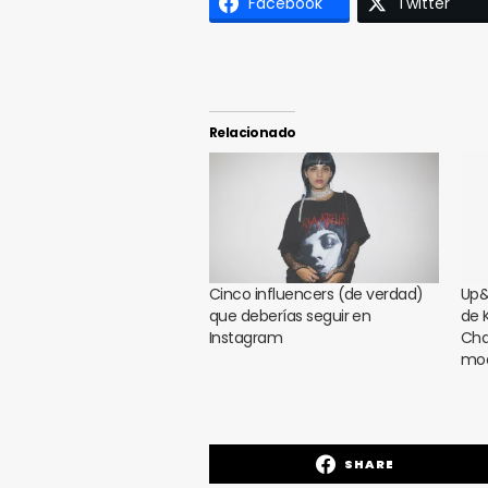
Facebook
Twitter
Relacionado
Cinco influencers (de verdad)
Up&
que deberías seguir en
de K
Instagram
Cha
mo
SHARE