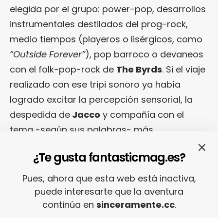
elegida por el grupo: power-pop, desarrollos
instrumentales destilados del prog-rock,
medio tiempos (playeros o lisérgicos, como
“Outside Forever”
), pop barroco o devaneos
con el folk-pop-rock de
The Byrds
. Si el viaje
realizado con ese tripi sonoro ya había
logrado excitar la percepción sensorial, la
despedida de
Jacco
y compañía con el
tema -según sus palabras- más
psicotrópico del set acabó por lograr que se
¿Te gusta fantasticmag.es?
viese (y se sintiese) cómo el verde entorno
del escenario se retorcía hasta adoptar
Pues, ahora que esta web está inactiva,
alteradas y arenosas formas.
puede interesarte que la aventura
continúa en
sinceramente.cc
.