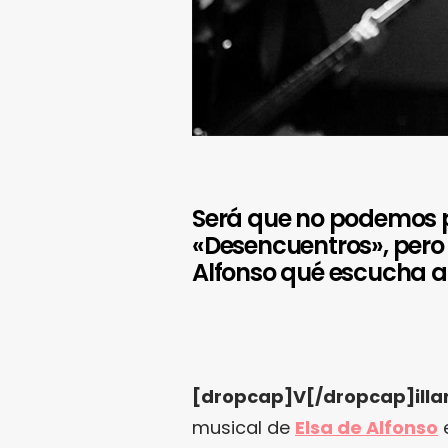
Será que no podemos p
«Desencuentros», pero
Alfonso qué escucha a
[dropcap]V[/dropcap]illar
musical de
Elsa de Alfonso
e