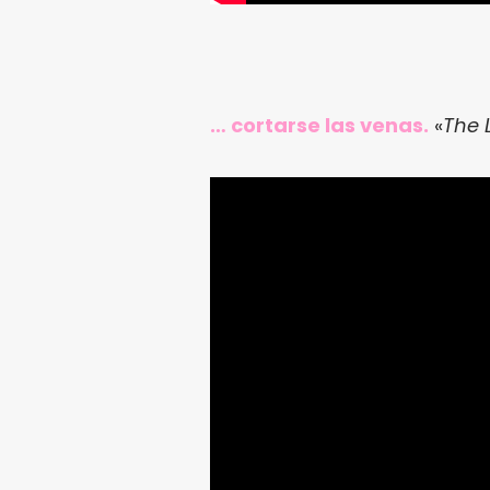
… cortarse las venas.
«
The 