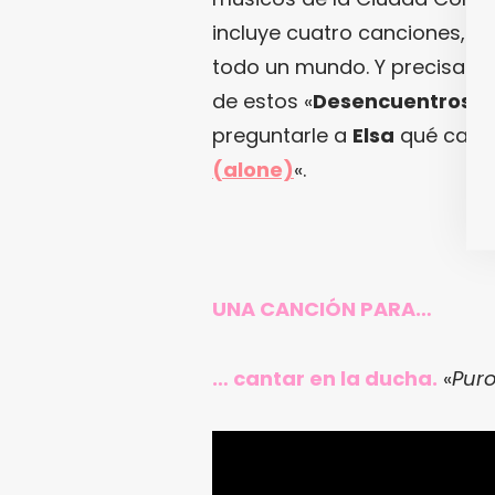
incluye cuatro canciones, pe
todo un mundo. Y precisame
de estos «
Desencuentros
«,
preguntarle a
Elsa
qué canc
(alone)
«.
UNA CANCIÓN PARA…
… cantar en la ducha.
«
Puro