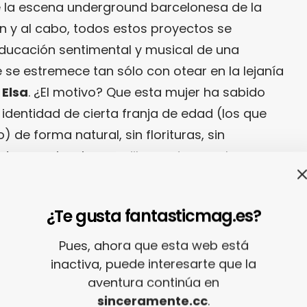
 la escena underground barcelonesa de la
fin y al cabo, todos estos proyectos se
 educación sentimental y musical de una
se estremece tan sólo con otear en la lejanía
e
Elsa
. ¿El motivo? Que esta mujer ha sabido
a identidad de cierta franja de edad (los que
 de forma natural, sin florituras, sin
utoconsciencia grandilocuente y snob.
xxxx
¿Te gusta fantasticmag.es?
todo eso, y así lo ha demostrado con su último
Pues, ahora que esta web está
bre de
Elsa de Alfonso y Los Prestigio
(que es
inactiva, puede interesarte que la
aventura continúa en
o en la que alternan algunos de los mejores
sinceramente.cc
.
): «
Desencuentros
» (CANADA, 2014) sólo