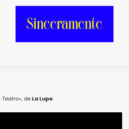
ro esas cuatro canciones tienen la riqueza de
nte fascinados por la exuberancia emocional
 no hemos podido evitar la tentación de
iones escucha cuando se queda «
Home
 Teatro
«, de
La Lupe
.