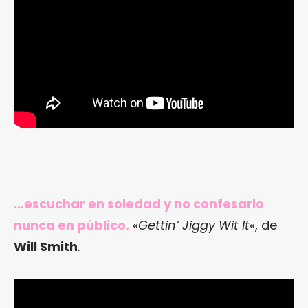
…escuchar en soledad y no confesarlo
nunca en público.
«
Gettin’ Jiggy Wit It
«, de
Will Smith
.