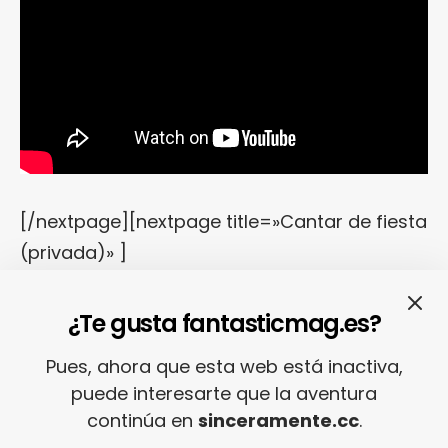
[/nextpage][nextpage title=»Cantar de fiesta
(privada)» ]
… leer en el sofá.
«
Rollercoaster Ride
«, de
¿Te gusta fantasticmag.es?
The Whitest Boy Alive
.
Pues, ahora que esta web está inactiva,
puede interesarte que la aventura
continúa en
sinceramente.cc
.