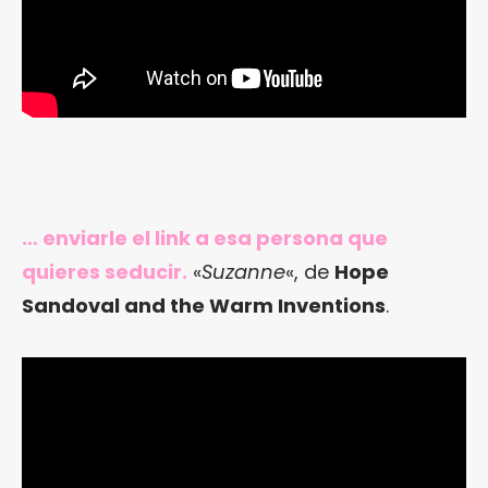
… enviarle el link a esa persona que
quieres seducir.
«
Suzanne
«, de
Hope
Sandoval and the Warm Inventions
.