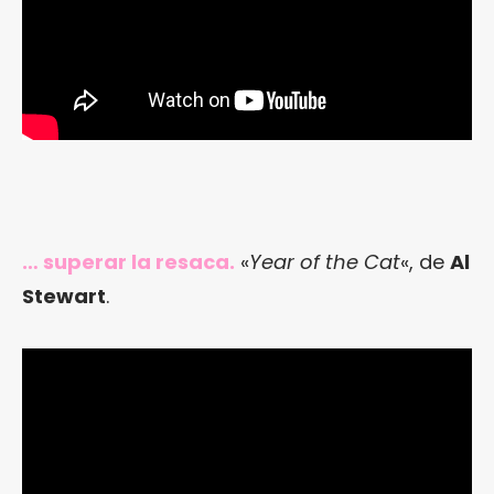
… superar la resaca.
«
Year of the Cat
«, de
Al
Stewart
.