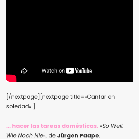
[/nextpage][nextpage title=»Cantar en
soledad» ]
… hacer las tareas domésticas.
«
So Weit
Wie Noch Nie
«, de
Jürgen Paape
.