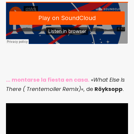
… montarse la fiesta en casa.
«
What Else Is
There ( Trentemoller Remix)
«, de
Röyksopp
.