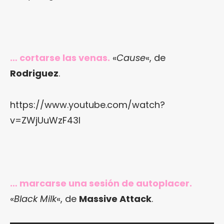
… cortarse las venas.
«
Cause
«, de
Rodriguez
.
https://www.youtube.com/watch?
v=ZWjUuWzF43I
… marcarse una sesión de autoplacer.
«
Black Milk
«, de
Massive Attack
.