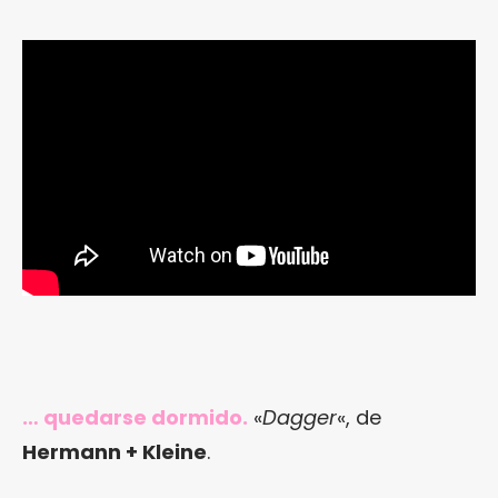
… quedarse dormido.
«
Dagger
«, de
Hermann + Kleine
.