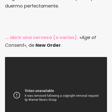
duermo perfectamente.
… abrir una cerveza (o varias).
«
Age of
Consent
«, de
New Order
.