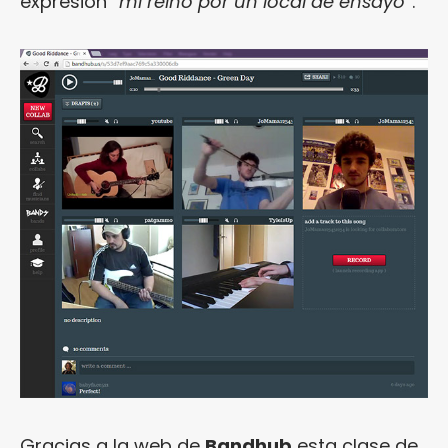
expresión “
mi reino por un local de ensayo
”.
Gracias a la web de
Bandhub
esta clase de