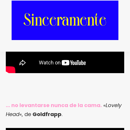
… no levantarse nunca de la cama.
«
Lovely
Head
«, de
Goldfrapp
.