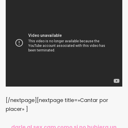
[/nextpage][nextpage title=»Cantar por
placer» ]
… darle al sex cam como si no hubiera un