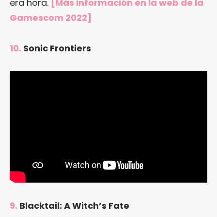
era hora.
[Más información en
la web de la
Gamescom 2022
]
10.
Sonic Frontiers
9.
Blacktail: A Witch’s Fate