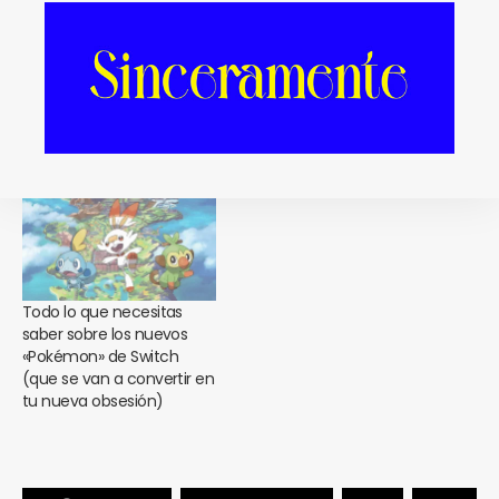
El D’A 2018 nos ha regalado
Macbook Air, iPad Pro, Mac
una de esas pelis que te
Mini… ¡Te lo explicamos
cambian un poco la vida:
todo sobre las novedades
«Grímsey»
de Apple!
Todo lo que necesitas
saber sobre los nuevos
«Pokémon» de Switch
(que se van a convertir en
tu nueva obsesión)