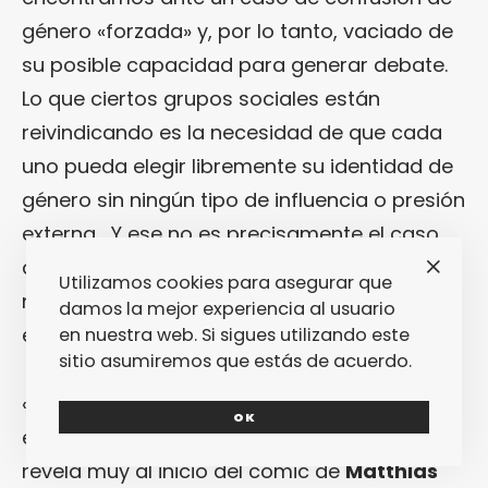
género «forzada» y, por lo tanto, vaciado de
su posible capacidad para generar debate.
Lo que ciertos grupos sociales están
reivindicando es la necesidad de que cada
uno pueda elegir libremente su identidad de
género sin ningún tipo de influencia o presión
externa… Y ese no es precisamente el caso
del cómic que nos ocupa (editado en
Utilizamos cookies para asegurar que
nuestro país, por cierto, de la mano de la
damos la mejor experiencia al usuario
editorial
La Cúpula
).
en nuestra web. Si sigues utilizando este
sitio asumiremos que estás de acuerdo.
«
La Favorita
» está protagonizada por (y
OK
esto no es un spoiler, porque es algo que se
revela muy al inicio del cómic de
Matthias