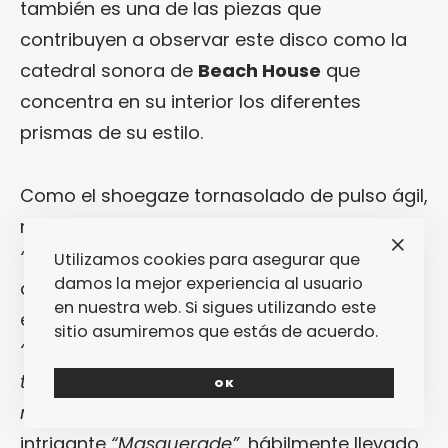
también es una de las piezas que
contribuyen a observar este disco como la
catedral sonora de
Beach House
que
concentra en su interior los diferentes
prismas de su estilo.
Como el shoegaze tornasolado de pulso ágil,
melodía memorable y estribillo épico de
“Only You Know”
, la cara B de
“Superstar”
Utilizamos cookies para asegurar que
damos la mejor experiencia al usuario
que resume en dos frases lacerantes el
en nuestra web. Si sigues utilizando este
espíritu de la segunda parte del álbum:
sitio asumiremos que estás de acuerdo.
“Cada desastre llega más y más rápido / Y
todo el mundo dice que fue divertido
OK
mientras duró”
. O el electropop de la
intrigante
“Masquerade”
, hábilmente llevado