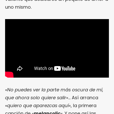
uno mismo.
«
No puedes ver la parte más oscura de mí,
que ahora solo quiere salir
«… Así arranca
«
quiero que aparezcas aquí
«, la primera
canción de «
melancolic
«. Y pone así las