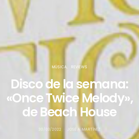
MÚSICA
REVIEWS
Disco de la semana:
«Once Twice Melody»,
de Beach House
30/03/2022
JOSE A. MARTÍNEZ