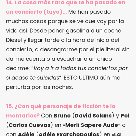
14. La cosa más rara que te ha pasado en
un concierto (tuyo)…
Me han pasado
muchas cosas porque se ve que voy por la
vida así. Desde poner gasolina a un coche
Diesel y llegar tarde a la hora de inicio del
concierto, a desangrarme por el pie literal sin
darme cuenta o a escuchar a un chico
decirme: “
Voy a ir a todos tus conciertos por
si acaso te suicidas
”. ESTO ÚLTIMO aún me
perturba por las noches.
15. ¿Con qué personaje de ficción te lo
montarías?
Con
Bruno
(
David Solans
) y
Pol
(
Carlos Cuevas
) en «
Merlí Sapere Aude
» o
con
Adèle
(
Adèle Exarchopoulos
) en «
La