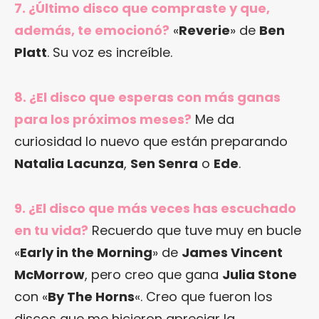
7. ¿Último disco que compraste y que,
además, te emocionó?
«
Reverie
» de
Ben
Platt
. Su voz es increíble.
8. ¿El disco que esperas con más ganas
para los próximos meses?
Me da
curiosidad lo nuevo que están preparando
Natalia Lacunza
,
Sen Senra
o
Ede
.
9. ¿El disco que más veces has escuchado
en tu vida?
Recuerdo que tuve muy en bucle
«
Early in the Morning
» de
James Vincent
McMorrow
, pero creo que gana
Julia Stone
con «
By The Horns
«. Creo que fueron los
discos que me hicieron apreciar la