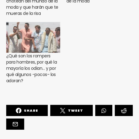
chotean del mundo de la
de la moda
moda y que harán que te
mueras de la risa
¿Qué son los rompers
para hombres, por qué la
mayoría los odian… y por
qué algunos -pocos- los
adoran?
SHARE
TWEET