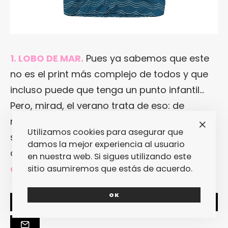
1. LOBO DE MAR.
Pues ya sabemos que este
no es el print más complejo de todos y que
incluso puede que tenga un punto infantil…
Pero, mirad, el verano trata de eso: de
recuperar la ilusión infantil por algo tan
Utilizamos cookies para asegurar que
sencillo como pegarse un bañito entre las
damos la mejor experiencia al usuario
olas perfectas.
[Más información en
la web
en nuestra web. Si sigues utilizando este
de Reef
]
sitio asumiremos que estás de acuerdo.
OK
SHARE
TWEET