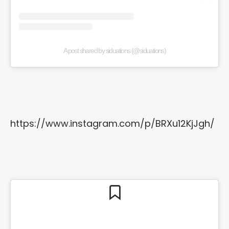
A post shared by siduations (@siduations)
https://www.instagram.com/p/BRXu12KjJgh/