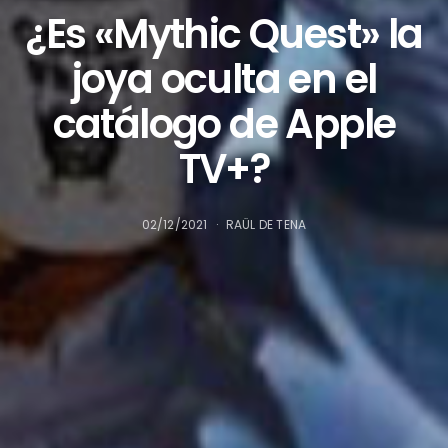
¿Es «Mythic Quest» la
joya oculta en el
catálogo de Apple
TV+?
02/12/2021
RAÜL DE TENA