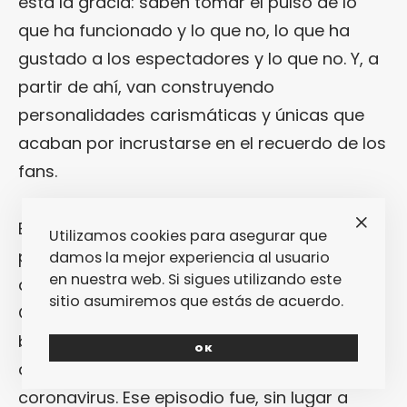
está la gracia: saben tomar el pulso de lo
que ha funcionado y lo que no, lo que ha
gustado a los espectadores y lo que no. Y, a
partir de ahí, van construyendo
personalidades carismáticas y únicas que
acaban por incrustarse en el recuerdo de los
fans.
Esto es precisamente lo que ocurrió en una
Utilizamos cookies para asegurar que
primera temporada de «
Mythic Quest
» que
damos la mejor experiencia al usuario
en nuestra web. Si sigues utilizando este
despegó precisamente en su capítulo final…
sitio asumiremos que estás de acuerdo.
Que no fue un capítulo final
per sé
, sino más
bien un capítulo especial durante la
OK
cuarentena forzada por la crisis del
coronavirus. Ese episodio fue, sin lugar a