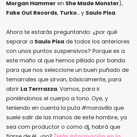
Morgan Hammer
en
She Made Monster
),
Fake Out Records
,
Turko
… y
Saulo Pisa
.
Ahora te estarás preguntando: ¿por qué
separar a
Saulo Pisa
de todos los anteriores
con unos puntos suspensivos? Porque es a
este maño al que hemos pillado por banda
para que nos seleccione un buen puñado de
temarrales que sirvan, básicamente, para
abrir
La Terrrazza
. Vamos, para ir
poniéndonos el cuerpo a tono. Oye, y
teniendo en cuenta la puta
#maravilla
que
suele salir de las manos de este hombre, ya
sea com productor o como dj, habrá que
fiarse de él, ¿no?
[Más información en
la