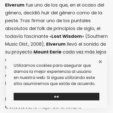
Elverum
fue uno de los que, en el ocaso del
género, decidió huir del género como de la
peste. Tras firmar uno de los puntales
absolutos del folk de principios de siglo, el
todavía fascinante «
Lost Wisdom
» (Southern
Music Dist., 2008),
Elverum
llevó el sonido de
su proyecto
Mount Eerie
cada vez más lejos
de este género musical, forzando las
Utilizamos cookies para asegurar que
fronteras del metal y del ruidismo y
damos la mejor experiencia al usuario
embarcándose en experimentos formales
en nuestra web. Si sigues utilizando este
interesantes, aunque nunca más vibrantes.
sitio asumiremos que estás de acuerdo.
OK
Hasta que la tragedia entró en su vida. A
Geneviève
, la mujer del artista, le