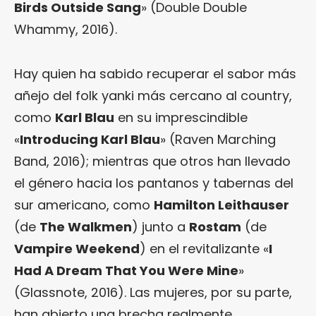
Birds Outside Sang
» (Double Double
Whammy, 2016).
Hay quien ha sabido recuperar el sabor más
añejo del folk yanki más cercano al country,
como
Karl Blau
en su imprescindible
«
Introducing Karl Blau
» (Raven Marching
Band, 2016); mientras que otros han llevado
el género hacia los pantanos y tabernas del
sur americano, como
Hamilton Leithauser
(de
The Walkmen
) junto a
Rostam
(de
Vampire Weekend
) en el revitalizante «
I
Had A Dream That You Were Mine
»
(Glassnote, 2016). Las mujeres, por su parte,
han abierto una brecha realmente