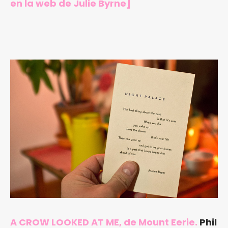
en
la web de Julie Byrne
]
A CROW LOOKED AT ME, de Mount Eerie.
Phil