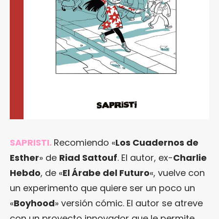
SAPRISTI.
Recomiendo «
Los Cuadernos de
Esther
» de
Riad Sattouf
. El autor, ex-
Charlie
Hebdo
, de «
El Árabe del Futuro
«, vuelve con
un experimento que quiere ser un poco un
«
Boyhood
» versión cómic. El autor se atreve
con un proyecto innovador que le permite