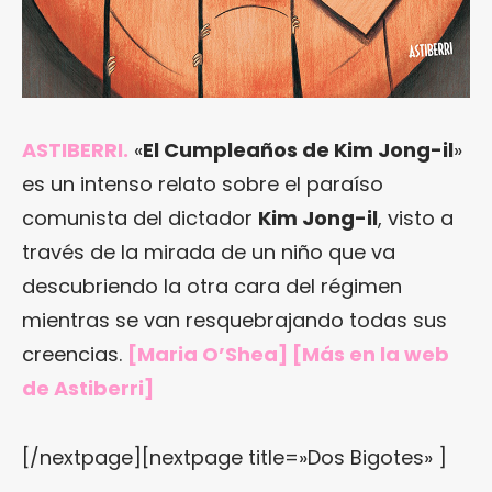
ASTIBERRI.
«
El Cumpleaños de Kim Jong-il
»
es un intenso relato sobre el paraíso
comunista del dictador
Kim Jong-il
, visto a
través de la mirada de un niño que va
descubriendo la otra cara del régimen
mientras se van resquebrajando todas sus
creencias.
[Maria O’Shea] [Más en
la web
de Astiberri
]
[/nextpage][nextpage title=»Dos Bigotes» ]