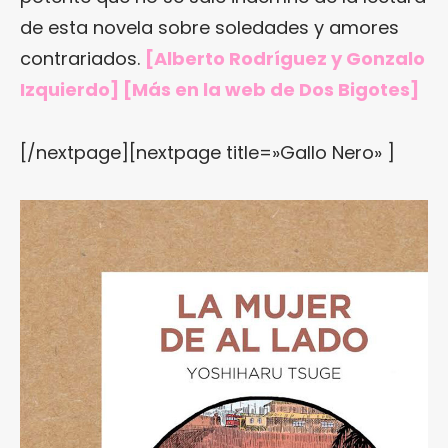
de esta novela sobre soledades y amores
contrariados.
[Alberto Rodríguez y Gonzalo
Izquierdo] [Más en
la web de Dos Bigotes
]
[/nextpage][nextpage title=»Gallo Nero» ]