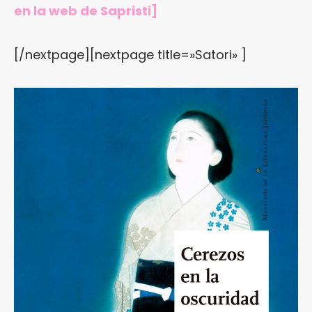
en
la web de Sapristi
]
[/nextpage][nextpage title=»Satori» ]