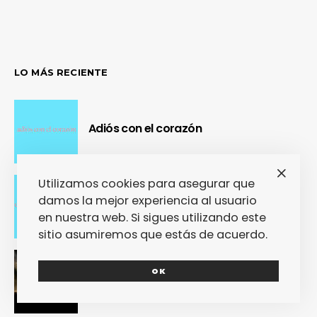
LO MÁS RECIENTE
Adiós con el corazón
Utilizamos cookies para asegurar que
damos la mejor experiencia al usuario
Se cierra un pedazo de vida
en nuestra web. Si sigues utilizando este
sitio asumiremos que estás de acuerdo.
OUR Fest 2024 convirtió a Ourense en
OK
la capital del Cool Britannia