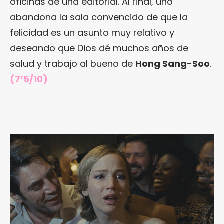
oficinas de una editorial. Al final, uno
abandona la sala convencido de que la
felicidad es un asunto muy relativo y
deseando que Dios dé muchos años de
salud y trabajo al bueno de
Hong Sang-Soo
.
(7’5/10)
¿Te gusta fantasticmag.es?
Pues, ahora que esta web está inactiva,
puede interesarte que la aventura
continúa en
sinceramente.cc
.