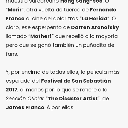
maestro surcoreano
Hong Sang-soo
. O
“
Morir
”, otra vuelta de tuerca de
Fernando
Franco
al cine del dolor tras “
La Herida
”. O,
claro, ese esperpento de
Darren Aronofsky
llamado “
Mother!
” que repelió a la mayoría
pero que se ganó también un puñadito de
fans.
Y, por encima de todas ellas, la película más
esperada del
Festival de San Sebastián
2017
, al menos por lo que se refiere a la
Sección Oficial
: “
The Disaster Artist
”, de
James Franco
. A por ellas.