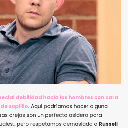
pecial debilidad hacia los hombres con cara
e soplillo.
Aquí podríamos hacer alguna
as orejas son un perfecto asidero para
xuales… pero respetamos demasiado a
Russell