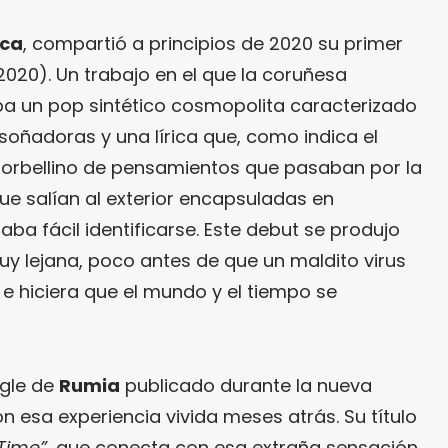
nca
, compartió a principios de 2020 su primer
020). Un trabajo en el que la coruñesa
ba un pop sintético cosmopolita caracterizado
soñadoras y una lírica que, como indica el
l torbellino de pensamientos que pasaban por la
ue salían al exterior encapsuladas en
aba fácil identificarse. Este debut se produjo
 lejana, poco antes de que un maldito virus
 hiciera que el mundo y el tiempo se
ngle de
Rumia
publicado durante la nueva
n esa experiencia vivida meses atrás. Su título
Time”
, que conecta con esa extraña sensación