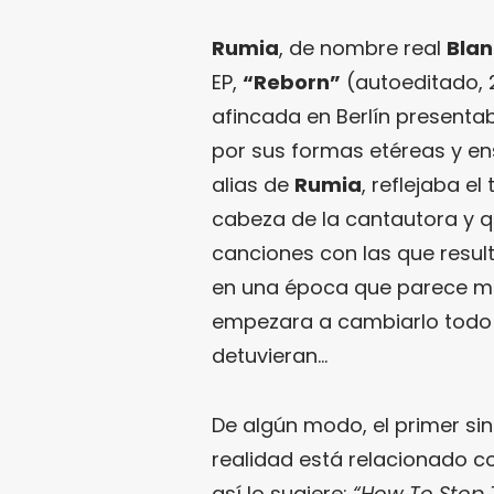
Rumia
, de nombre real
Bla
EP,
“Reborn”
(autoeditado, 2
afincada en Berlín presenta
por sus formas etéreas y en
alias de
Rumia
, reflejaba e
cabeza de la cantautora y q
canciones con las que result
en una época que parece muy
empezara a cambiarlo todo e
detuvieran…
De algún modo, el primer si
realidad está relacionado co
así lo sugiere:
“How To Stop 