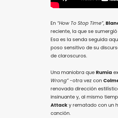
En
“How To Stop Time”
,
Blan
reciente, la que se sumergió
Esa es la senda seguida aqu
poso sensitivo de su discur
de claroscuros.
Una maniobra que
Rumia
ex
Wrong”
-otra vez con
Colm
renovada dirección estilísti
insinuante y, al mismo tiem
Attack
y rematado con un hi
canción.