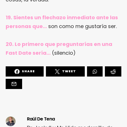
19. Sientes un flechazo inmediato ante las
personas que…
son como me gustaría ser.
20. Lo primero que preguntarías en una
Fast Date sería…
(silencio)
SHARE
TWEET
Raül De Tena