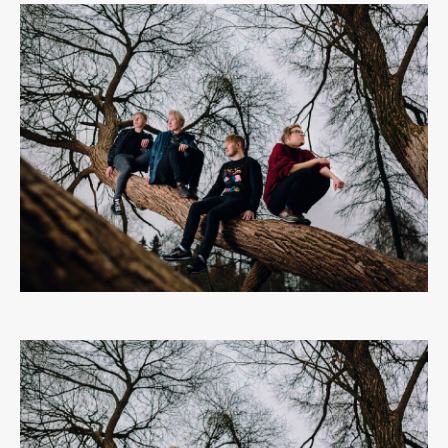
¿Te gusta fantasticmag.es?
Pues, ahora que esta web está inactiva,
puede interesarte que la aventura
continúa en
sinceramente.cc
.