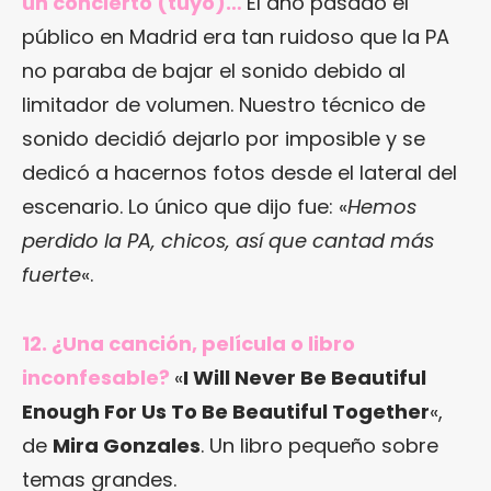
un concierto (tuyo)…
El año pasado el
público en Madrid era tan ruidoso que la PA
no paraba de bajar el sonido debido al
limitador de volumen. Nuestro técnico de
sonido decidió dejarlo por imposible y se
dedicó a hacernos fotos desde el lateral del
escenario. Lo único que dijo fue: «
Hemos
perdido la PA, chicos, así que cantad más
fuerte
«.
12. ¿Una canción, película o libro
inconfesable?
«
I Will Never Be Beautiful
Enough For Us To Be Beautiful Together
«,
de
Mira Gonzales
. Un libro pequeño sobre
temas grandes.