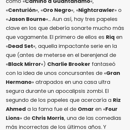
como «
Camino a Guantánamo
«,
«
Centurión
«, «
Oro Negro
«, «
Nightcrawler
» o
«
Jason Bourne
«… Aun así, hay tres papeles
clave en los que debería sonarte mucho más
que vagamente. El primero de ellos es
Riq
en
«
Dead Set
«, aquella impactante serie en la
que (antes de meterse en el berenjenal de
«
Black Mirror
«)
Charlie Brooker
fantaseó
con la idea de unos concursantes de «
Gran
Hermano
» atrapados en una casa ultra
segura durante un apocalipsis zombi. El
segundo de los papeles que acercaría a
Riz
Ahmed
a la fama fue el de
Omar
en «
Four
Lions
» de
Chris Morris
, una de las comedias
más incorrectas de los últimos años. Y