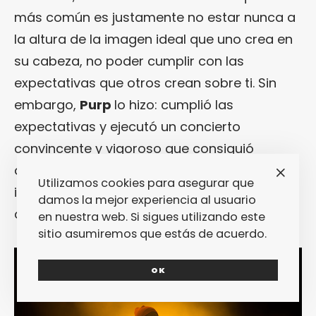
más común es justamente no estar nunca a
la altura de la imagen ideal que uno crea en
su cabeza, no poder cumplir con las
expectativas que otros crean sobre ti. Sin
embargo,
Purp
lo hizo: cumplió las
expectativas y ejecutó un concierto
convincente y vigoroso que consiguió
despertar de su típica hibernación al público
Utilizamos cookies para asegurar que
imperturbable y soso tan característico
damos la mejor experiencia al usuario
del
Primavera Sound
.
en nuestra web. Si sigues utilizando este
sitio asumiremos que estás de acuerdo.
OK