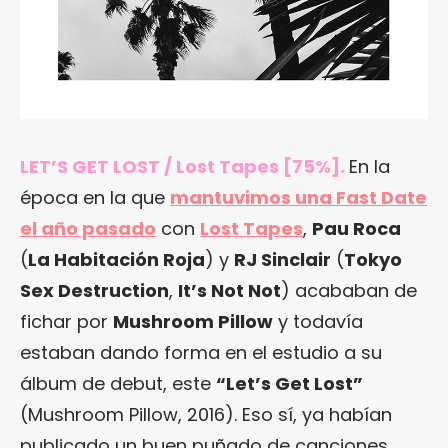
LET’S GET LOST / Lost Tapes [75%].
En la
época en la que
mantuvimos una Fast Date
el año pasado
con
Lost Tapes
,
Pau Roca
(
La Habitación Roja
) y
RJ Sinclair
(
Tokyo
Sex Destruction
,
It’s Not Not
) acababan de
fichar por
Mushroom Pillow
y todavía
estaban dando forma en el estudio a su
álbum de debut, este
“
Let’s Get Lost
”
(Mushroom Pillow, 2016). Eso sí, ya habían
publicado un buen puñado de canciones