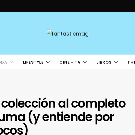
ODA
LIFESTYLE
CINE + TV
LIBROS
TH
 colección al completo
uma (y entiende por
locos)