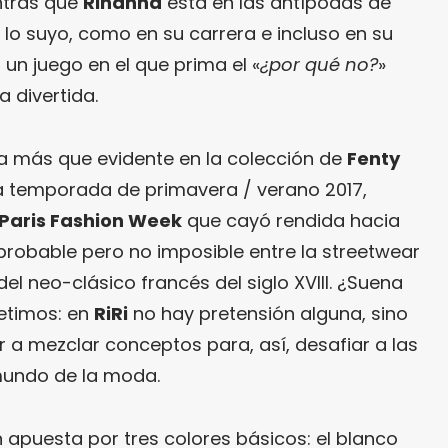
ntras que
Rihanna
está en las antípodas de
: lo suyo, como en su carrera e incluso en su
un juego en el que prima el «
¿por qué no?
»
 divertida.
a más que evidente en la colección de
Fenty
 temporada de primavera / verano 2017,
Paris Fashion Week
que cayó rendida hacia
probable pero no imposible entre la streetwear
del neo-clásico francés del siglo XVIII. ¿Suena
petimos: en
RiRi
no hay pretensión alguna, sino
ar a mezclar conceptos para, así, desafiar a las
mundo de la moda.
n apuesta por tres colores básicos: el blanco